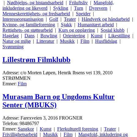
|
Nødhjelps- og bistandsarbeid
|
Friluftsliv
|
Mangfold,
inkludering og likeverd
|
Sykling
|
Turn
|
Dyrevern
|
Menneskerettighets- og fredsarbeid
|
Speider
|
Interesseorganisasjon
|
Golf
|
Teater
|
Håndverk og håndarbeid
|
Kvinne- og familieforening
|
Sjakk
|
Humanitært arbeid
|
Rettighets- og støttearbeid
|
Kurs og opplæring
|
Sosial klubb
|
Hagelag
|
Dans
|
Bowling
|
Orientering
|
Kunst
|
Likestilling
|
Natur og miljø
|
Litteratur
|
Musikk
|
Film
|
Husflidslag
|
Svømming
Lillestrøm Filmklubb
Adresse: c/o Morten Løpen, Henrik Ibsens vei 139, 2010
STRØMMEN
Emner:
Film
Murasam Barn og Ungdoms Kultur
Senter (MBUKS)
Adresse: Farexveien 3, 2016 FROGNER
Telefon: 98486797
Emner:
Sangkor
|
Kunst
|
Flerkulturell forening
|
Teater
|
Frivillighetsarbeid
|
Musikk
|
Film
|
Mangfold, inkludering og