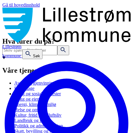
Gå til hovedinnhold
Hva lurer du på?
Lillestrøm
kommune
Søk
Våre tjenester
Avfall og gjenvinning
Barnehage
Bolig og sosiale tjenester
Bygg og eiendom
Energi, klima og miljø
Helse og omsorg
Kultur, fritid og friluftsliv
Landbruk og natur
Politikk og administrasjon
Skatt, bevilling og næring