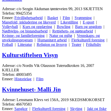
Adresse: c/o Sezgin Akduman tømteveien 99, 2013 SKJETTEN
Telefon: 99425354
Emner:
Frivillighetsarbeid
|
Basket
|
Film
|
Svømming
|
Mangfold, inkludering og likeverd
|
Likestilling
|
E-sport
|
Volleyball
|
Kurs og opplæring
|
Bowling
|
Barn og ungdom
|
Nødhjelps- og bistandsarbeid
|
Rettighets- og støttearbeid
|
Kvinne- og familieforening
|
Natur og miljø
|
Vennskaps- og
utvekslingsprogram
|
Humanitært arbeid
|
Flerkulturell forening
|
Fotball
|
Litteratur
|
Religion og livssyn
|
Teater
|
Friluftsliv
Kulturstiftelsen Visyn
Adresse: c/o Nordis Vik Olausson Tuterudkroken 16, 2007
KJELLER
Telefon: 48003495
Emner:
Historielag
|
Film
Kvinnehuset- Malli Jin
Adresse: Lensmann Klevs vei 156A, 2019 SKEDSMOKORSET
Telefon: 46670583
Emner:
Sangkor
|
Flerkulturell forening
|
Skyting
|
Jakt og fiske