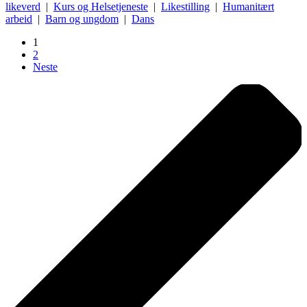
likeverd
|
Kurs og Helsetjeneste
|
Likestilling
|
Humanitært
arbeid
|
Barn og ungdom
|
Dans
1
2
Neste