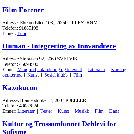
Film Forener
Adresse: Ekelundstien 108,, 2004 LILLESTRØM
Telefon: 91885198
Emner:
Film
Human - Integrering av Innvandrere
Adresse: Storgaten 92, 3060 SVELVIK
Telefon: 45094500
Emner:
Mangfold, inkludering og likeverd
|
Litteratur
|
Kurs og
opplæring
|
Kunst
|
Sosial klubb
|
Film
Kazokucon
Adresse: Brauterstubben 7, 2007 KJELLER
Telefon: 48087824
Emner:
Litteratur
|
Teater
|
Kunst
|
Musikk
|
Film
|
Dans
Kultur og Trossamfunnet Dehlevi for
Sufisme