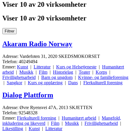
Viser 10 av 20 virksomheter
Viser 10 av 20 virksomheter
Filtrer
Akaram Radio Norway
Adresse: Vardefoten 31, 2020 SKEDSMOKORSET
Telefon: 40249494
Emner:
Kunst
|
Litteratur
|
Kurs og Helsetjeneste
|
Humanitært
arbeid
|
Musikk
|
Film
|
Historielag
|
Teater
|
Korps
|
Frivillighetsarbeid
|
Barn og ungdom
|
Kvinne- og familieforening
|
Sangkor
|
Kurs og opplæring
|
Dans
|
Flerkulturell forening
Dialog Plattform
Adresse: Øvre Ryensvei 47A, 2013 SKJETTEN
Telefon: 92548328
Emner:
Flerkulturell forening
|
Humanitært arbeid
|
Mangfold,
inkludering og likeverd
|
Film
|
Musikk
|
Frivillighetsarbeid
|
Likestilling
|
Kunst
|
Litteratur