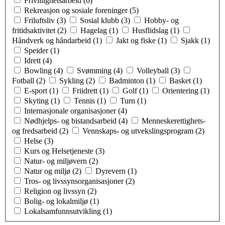
Frivillighetsarbeid (6)
Rekreasjon og sosiale foreninger (5)
Friluftsliv (3)
Sosial klubb (3)
Hobby- og
fritidsaktivitet (2)
Hagelag (1)
Husflidslag (1)
Håndverk og håndarbeid (1)
Jakt og fiske (1)
Sjakk (1)
Speider (1)
Idrett (4)
Bowling (4)
Svømming (4)
Volleyball (3)
Fotball (2)
Sykling (2)
Badminton (1)
Basket (1)
E-sport (1)
Friidrett (1)
Golf (1)
Orientering (1)
Skyting (1)
Tennis (1)
Turn (1)
Internasjonale organisasjoner (4)
Nødhjelps- og bistandsarbeid (4)
Menneskerettighets-
og fredsarbeid (2)
Vennskaps- og utvekslingsprogram (2)
Helse (3)
Kurs og Helsetjeneste (3)
Natur- og miljøvern (2)
Natur og miljø (2)
Dyrevern (1)
Tros- og livssynsorganisasjoner (2)
Religion og livssyn (2)
Bolig- og lokalmiljø (1)
Lokalsamfunnsutvikling (1)