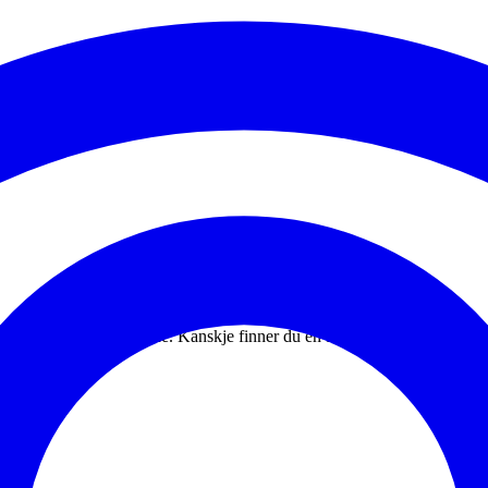
lbud i Lillestrøm kommune. Kanskje finner du en forening du vil engasjer