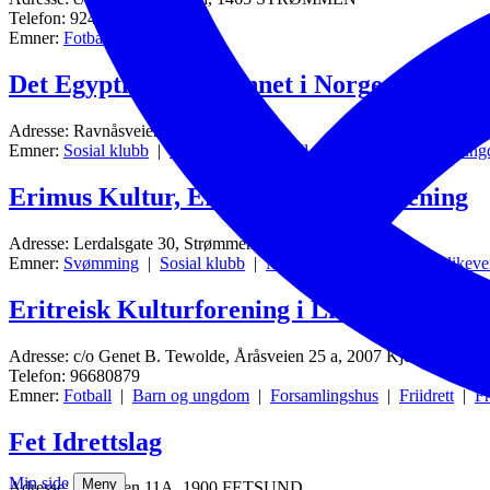
Telefon: 92438374
Emner:
Fotball
|
Volleyball
Det Egyptiske Samfunnet i Norge
Adresse: Ravnåsveien 35F, 1254 OSLO
Emner:
Sosial klubb
|
Volleyball
|
Fotball
|
E-sport
|
Barn og un
Erimus Kultur, Eritreisk Kulturforening
Adresse: Lerdalsgate 30, Strømmen, 1467 STRØMMEN
Emner:
Svømming
|
Sosial klubb
|
Mangfold, inkludering og likeve
Eritreisk Kulturforening i Lillestrøm
Adresse: c/o Genet B. Tewolde, Åråsveien 25 a, 2007 Kjeller, 200
Telefon: 96680879
Emner:
Fotball
|
Barn og ungdom
|
Forsamlingshus
|
Friidrett
|
Fr
Fet Idrettslag
Min side
Meny
Adresse: Øyaveien 11A, 1900 FETSUND