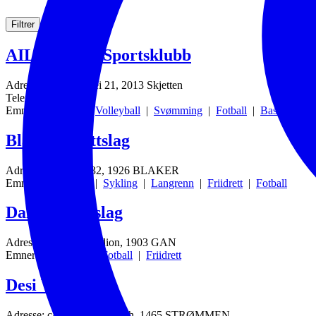
Filtrer
AIL Skjetten Sportsklubb
Adresse: Nordens vei 21, 2013 Skjetten
Telefon: 90833449
Emner:
Håndball
|
Volleyball
|
Svømming
|
Fotball
|
Basket
Blaker Idrettslag
Adresse: Postboks 32, 1926 BLAKER
Emner:
Svømming
|
Sykling
|
Langrenn
|
Friidrett
|
Fotball
Dalen Idrettslag
Adresse: Dalheim stadion, 1903 GAN
Emner:
Innebandy
|
Fotball
|
Friidrett
Desi Vikings
Adresse: c/o Bikramjit Singh, 1465 STRØMMEN