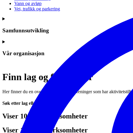
Vann og avløp
Vei, trafikk og parkering
Samfunnsutvikling
Vår organisasjon
Finn lag og foreninger
Her finner du en oversikt over lag og foreninger som har aktivitetsti
Søk etter lag eller foreninger
Viser 10 av 37 virksomheter
Viser 10 av 37 virksomheter