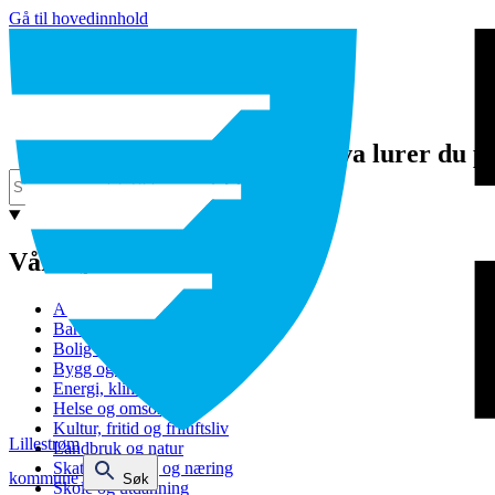
Gå til hovedinnhold
Hva lurer du p
Våre tjenester
Avfall og gjenvinning
Barnehage
Bolig og sosiale tjenester
Bygg og eiendom
Energi, klima og miljø
Helse og omsorg
Kultur, fritid og friluftsliv
Lillestrøm
Landbruk og natur
Skatt, bevilling og næring
kommune
Søk
Skole og utdanning