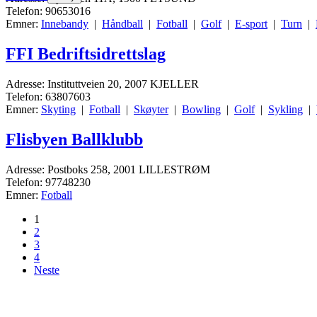
Telefon: 90653016
Emner:
Innebandy
|
Håndball
|
Fotball
|
Golf
|
E-sport
|
Turn
|
FFI Bedriftsidrettslag
Adresse: Instituttveien 20, 2007 KJELLER
Telefon: 63807603
Emner:
Skyting
|
Fotball
|
Skøyter
|
Bowling
|
Golf
|
Sykling
|
Flisbyen Ballklubb
Adresse: Postboks 258, 2001 LILLESTRØM
Telefon: 97748230
Emner:
Fotball
1
2
3
4
Neste