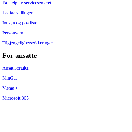
Få hjelp av servicesenteret
Ledige stillinger
Innsyn og postliste
Personvern
Tilgjengelighetserklæringer
For ansatte
Ansattportalen
MinGat
Visma +
Microsoft 365