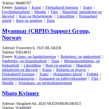
Telefon: 98486797
Emner:
Sangkor
|
Kunst
|
Flerkulturell forening
|
Teater
|
Frivillighetsarbeid
|
Musikk
|
Film
|
Mangfold, inkludering og
likeverd
|
Kurs og Helsetjeneste
|
Likestilling
|
Humanitært
arbeid
|
Barn og ungdom
|
Dans
Myanmar (CRPH) Support Group,
Norway
Adresse: Fossveien 6, 1925 BLAKER
Telefon: 93614831
Emner:
Kvinne- og familieforening
|
Rettighets- og støttearbeid
|
Nødhjelps- og bistandsarbeid
|
Dans
|
Menneskerettighets- og
fredsarbeid
|
Likestilling
|
Barn og ungdom
|
Mangfold,
inkludering og likeverd
|
Kunst
|
Religion og livssyn
|
Flerkulturell forening
|
Teater
|
Humanitært arbeid
|
Politikk
|
Interesseorganisasjon
|
Kampanje og lobbyvirksomhet
|
Film
|
Musikk
|
Vennskaps- og utvekslingsprogram
Nbato Kvinner
Adresse: Skogfaret 64, 2020 SKEDSMOKORSET
Telefon: 92499949