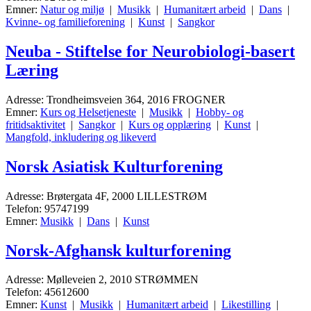
Emner:
Natur og miljø
|
Musikk
|
Humanitært arbeid
|
Dans
|
Kvinne- og familieforening
|
Kunst
|
Sangkor
Neuba - Stiftelse for Neurobiologi-basert
Læring
Adresse: Trondheimsveien 364, 2016 FROGNER
Emner:
Kurs og Helsetjeneste
|
Musikk
|
Hobby- og
fritidsaktivitet
|
Sangkor
|
Kurs og opplæring
|
Kunst
|
Mangfold, inkludering og likeverd
Norsk Asiatisk Kulturforening
Adresse: Brøtergata 4F, 2000 LILLESTRØM
Telefon: 95747199
Emner:
Musikk
|
Dans
|
Kunst
Norsk-Afghansk kulturforening
Adresse: Mølleveien 2, 2010 STRØMMEN
Telefon: 45612600
Emner:
Kunst
|
Musikk
|
Humanitært arbeid
|
Likestilling
|