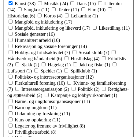
Kunst (38)
Musikk (24)
Dans (15)
Litteratur
(14)
Sangkor (11)
Teater (11)
Film (10)
Historielag (6)
Korps (4)
Leikarring (1)
Mangfold og inkludering (17)
Mangfold, inkludering og likeverd (17)
Likestilling (11)
Sosiale tjenester (16)
Humanitært arbeid (16)
Rekreasjon og sosiale foreninger (14)
Hobby- og fritidsaktivitet (7)
Sosial klubb (7)
Håndverk og håndarbeid (6)
Husflidslag (4)
Friluftsliv
(2)
Sjakk (2)
Hagelag (1)
Jakt og fiske (1)
Luftsport (1)
Speider (1)
Spillklubb (1)
Politiske- og interesseorganisasjoner (12)
Flerkulturell forening (10)
Kvinne- og familieforening
(7)
Interesseorganisasjon (2)
Politikk (2)
Rettighets-
og støttearbeid (2)
Kampanje og lobbyvirksomhet (1)
Barne- og ungdomsorganisasjoner (11)
Barn og ungdom (11)
Utdanning og forskning (11)
Kurs og opplæring (11)
Legater og fremme av frivillighet (8)
Frivillighetsarbeid (8)