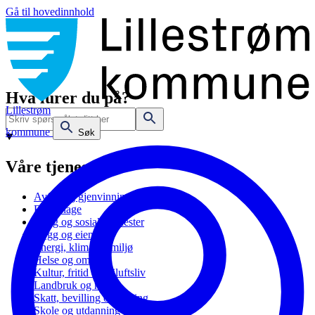
Gå til hovedinnhold
Hva lurer du på?
Lillestrøm
kommune
Søk
Våre tjenester
Avfall og gjenvinning
Barnehage
Bolig og sosiale tjenester
Bygg og eiendom
Energi, klima og miljø
Helse og omsorg
Kultur, fritid og friluftsliv
Landbruk og natur
Skatt, bevilling og næring
Skole og utdanning