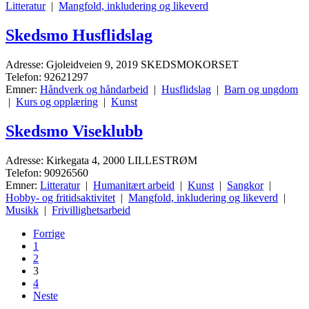
Litteratur
|
Mangfold, inkludering og likeverd
Skedsmo Husflidslag
Adresse: Gjoleidveien 9, 2019 SKEDSMOKORSET
Telefon: 92621297
Emner:
Håndverk og håndarbeid
|
Husflidslag
|
Barn og ungdom
|
Kurs og opplæring
|
Kunst
Skedsmo Viseklubb
Adresse: Kirkegata 4, 2000 LILLESTRØM
Telefon: 90926560
Emner:
Litteratur
|
Humanitært arbeid
|
Kunst
|
Sangkor
|
Hobby- og fritidsaktivitet
|
Mangfold, inkludering og likeverd
|
Musikk
|
Frivillighetsarbeid
Forrige
1
2
3
4
Neste