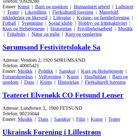
Telefon: 93928280
Emner:
Kunst
|
Barn og ungdom
|
Humanitært arbeid
|
Luftsport
|
Teater
|
Likestilling
|
Flerkulturell forening
|
Mangfold,
inkludering og likeverd
|
Litteratur
|
Kvinne- og familieforening
|
Fotball
|
Svømming
|
Sosial klubb
|
Hobby- og fritidsaktivitet
|
Kurs og Helsetjeneste
|
Historielag
|
Frivillighetsarbeid
|
Musikk
|
Friluftsliv
|
Natur og miljø
|
Kurs og opplæring
Sørumsand Festivitetslokale Sa
Adresse: Vendom 2, 1920 SØRUMSAND
Telefon: 40005421
Emner:
Musikk
|
Politikk
|
Sangkor
|
Kurs og Helsetjeneste
|
Forsamlingshus
|
Velforening
|
Kunst
|
Husflidslag
|
Barn og
ungdom
|
Dans
|
Korps
|
Historielag
|
Flerkulturell forening
Teateret Elvenøkk CO Fetsund Lenser
Adresse: Lundveien 3,, 1900 FETSUND
Telefon: 90216044
Emner:
Musikk
|
Dans
|
Sangkor
|
Film
|
Kunst
|
Teater
Ukrainsk Forening i Lillestrøm