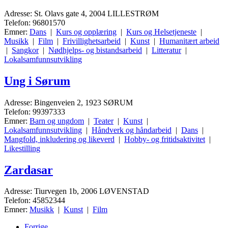
Adresse: St. Olavs gate 4, 2004 LILLESTRØM
Telefon: 96801570
Emner:
Dans
|
Kurs og opplæring
|
Kurs og Helsetjeneste
|
Musikk
|
Film
|
Frivillighetsarbeid
|
Kunst
|
Humanitært arbeid
|
Sangkor
|
Nødhjelps- og bistandsarbeid
|
Litteratur
|
Lokalsamfunnsutvikling
Ung i Sørum
Adresse: Bingenveien 2, 1923 SØRUM
Telefon: 99397333
Emner:
Barn og ungdom
|
Teater
|
Kunst
|
Lokalsamfunnsutvikling
|
Håndverk og håndarbeid
|
Dans
|
Mangfold, inkludering og likeverd
|
Hobby- og fritidsaktivitet
|
Likestilling
Zardasar
Adresse: Tiurvegen 1b, 2006 LØVENSTAD
Telefon: 45852344
Emner:
Musikk
|
Kunst
|
Film
Forrige