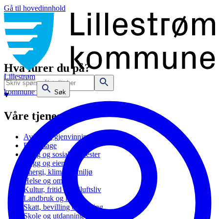
Gå til hovedinnhold
Hva lurer du på?
Lillestrøm
kommune
Søk
Våre tjenester
Avfall og gjenvinning
Barnehage
Bolig og sosiale tjenester
Bygg og eiendom
Energi, klima og miljø
Helse og omsorg
Kultur, fritid og friluftsliv
Landbruk og natur
Skatt, bevilling og næring
Skole og utdanning