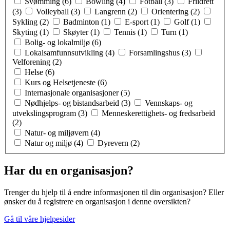
Svømming (6)
Bowling (4)
Fotball (3)
Friidrett
(3)
Volleyball (3)
Langrenn (2)
Orientering (2)
Sykling (2)
Badminton (1)
E-sport (1)
Golf (1)
Skyting (1)
Skøyter (1)
Tennis (1)
Turn (1)
Bolig- og lokalmiljø (6)
Lokalsamfunnsutvikling (4)
Forsamlingshus (3)
Velforening (2)
Helse (6)
Kurs og Helsetjeneste (6)
Internasjonale organisasjoner (5)
Nødhjelps- og bistandsarbeid (3)
Vennskaps- og
utvekslingsprogram (3)
Menneskerettighets- og fredsarbeid
(2)
Natur- og miljøvern (4)
Natur og miljø (4)
Dyrevern (2)
Har du en organisasjon?
Trenger du hjelp til å endre informasjonen til din organisasjon? Eller
ønsker du å registrere en organisasjon i denne oversikten?
Gå til våre hjelpesider