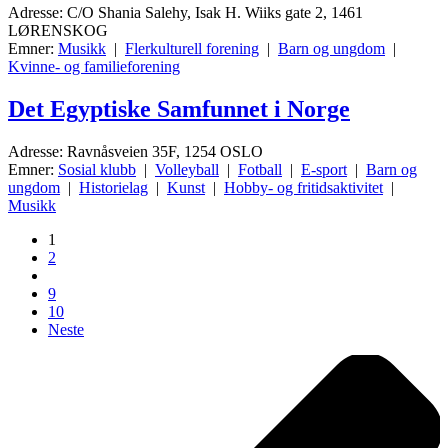
Adresse: C/O Shania Salehy, Isak H. Wiiks gate 2, 1461
LØRENSKOG
Emner:
Musikk
|
Flerkulturell forening
|
Barn og ungdom
|
Kvinne- og familieforening
Det Egyptiske Samfunnet i Norge
Adresse: Ravnåsveien 35F, 1254 OSLO
Emner:
Sosial klubb
|
Volleyball
|
Fotball
|
E-sport
|
Barn og
ungdom
|
Historielag
|
Kunst
|
Hobby- og fritidsaktivitet
|
Musikk
1
2
9
10
Neste