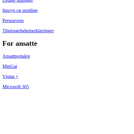
Ledige stillinger
Innsyn og postliste
Personvern
Tilgjengelighetserklæringer
For ansatte
Ansattportalen
MinGat
Visma +
Microsoft 365