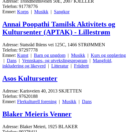
Adresse: Trondheimsveien 50E, 2007 KJELLER
Telefon: 91778776
Emner:
Korps
|
Musikk
|
Sangkor
Annai Poopathi Tamilsk Aktivitets og
Kultursenter (APTAK) - Lillestrøm
Adresse: Statsråd Ihlens vei 125C, 1466 STRØMMEN
Telefon: 97297778
Emner:
Kunst
|
Barn og ungdom
|
Musikk
|
Kurs og opplæring
|
Dans
|
Vennskaps- og utvekslingsprogram
|
Mangfold,
inkludering og likeverd
|
Litteratur
|
Friidrett
Asos Kultursenter
Adresse: Karisveien 40, 2013 SKJETTEN
Telefon: 97620188
Emner:
Flerkulturell forening
|
Musikk
|
Dans
Blaker Meieris Venner
Adresse: Blaker Meieri, 1925 BLAKER
Telefon: 99278411