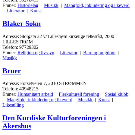
Emner:
Historielag
|
Musikk
|
Mangfold, inkludering og likeverd
|
Litteratur
|
Kunst
Blaker Sokn
Adresse: Storgata 32 v/ Lillestrøm kirkelige fellesråd, 2000
LILLESTRØM
Telefon: 97729302
Emner:
Religion og livssyn
|
Litteratur
|
Barn og ungdom
|
Musikk
Bruer
Adresse: Forsetveien 7, 2010 STRØMMEN
Telefon: 40948215
Emner:
Humanitært arbeid
|
Flerkulturell forening
|
Sosial klubb
|
Mangfold, inkludering og likeverd
|
Musikk
|
Kunst
|
Likestilling
Den Kurdiske Kulturforeningen i
Akershus