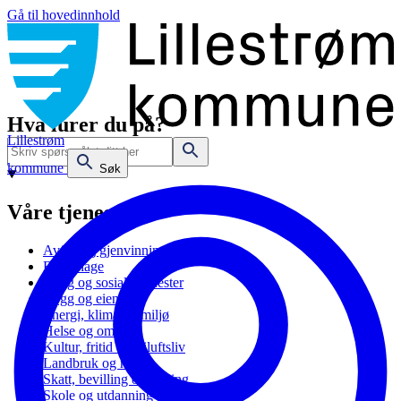
Gå til hovedinnhold
Hva lurer du på?
Lillestrøm
kommune
Søk
Våre tjenester
Avfall og gjenvinning
Barnehage
Bolig og sosiale tjenester
Bygg og eiendom
Energi, klima og miljø
Helse og omsorg
Kultur, fritid og friluftsliv
Landbruk og natur
Skatt, bevilling og næring
Skole og utdanning