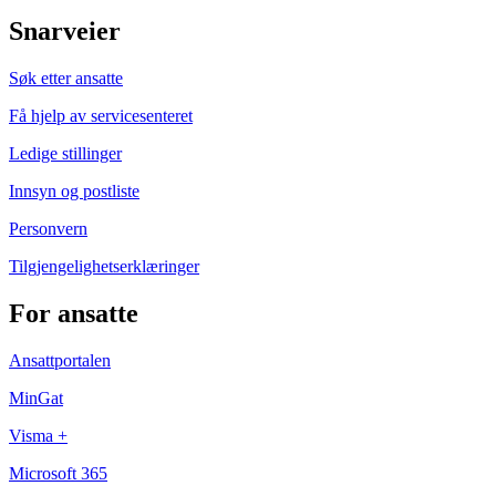
Snarveier
Søk etter ansatte
Få hjelp av servicesenteret
Ledige stillinger
Innsyn og postliste
Personvern
Tilgjengelighetserklæringer
For ansatte
Ansattportalen
MinGat
Visma +
Microsoft 365