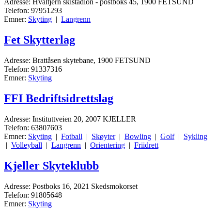
Adresse: Hvaltjern skistadion - postboks 45, 1900 FETSUND
Telefon: 97951293
Emner:
Skyting
|
Langrenn
Fet Skytterlag
Adresse: Brattåsen skytebane, 1900 FETSUND
Telefon: 91337316
Emner:
Skyting
FFI Bedriftsidrettslag
Adresse: Instituttveien 20, 2007 KJELLER
Telefon: 63807603
Emner:
Skyting
|
Fotball
|
Skøyter
|
Bowling
|
Golf
|
Sykling
|
Volleyball
|
Langrenn
|
Orientering
|
Friidrett
Kjeller Skyteklubb
Adresse: Postboks 16, 2021 Skedsmokorset
Telefon: 91805648
Emner:
Skyting