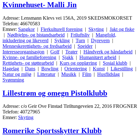
Kvinnehuset- Malli Jin
Adresse: Lensmann Klevs vei 156A, 2019 SKEDSMOKORSET
Telefon: 46670583
Emner:
Sangkor
|
Flerkulturell forening
|
Skyting
|
Jakt og fiske
|
Nødhjelps- og bistandsarbeid
|
Friluftsliv
|
Mangfold,
inkludering og likeverd
|
Sykling
|
Turn
|
Dyrevern
|
Menneskerettighets- og fredsarbeid
|
Speider
|
Interesseorganisasjon
|
Golf
|
Teater
|
Håndverk og håndarbeid
|
Kvinne- og familieforening
|
Sjakk
|
Humanitært arbeid
|
Rettighets- og støttearbeid
|
Kurs og opplæring
|
Sosial klubb
|
Hagelag
|
Dans
|
Bowling
|
Orientering
|
Kunst
|
Likestilling
|
Natur og miljø
|
Litteratur
|
Musikk
|
Film
|
Husflidslag
|
Svømming
Lillestrøm og omegn Pistolklubb
Adresse: c/o Geir Ove Finstad Tiriltungeveien 22, 2016 FROGNER
Telefon: 40727965
Emner:
Skyting
Romerike Sportsskytter Klubb