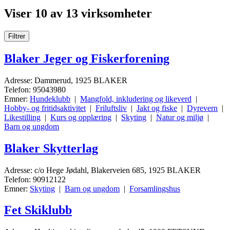
Viser 10 av 13 virksomheter
Filtrer
Blaker Jeger og Fiskerforening
Adresse: Dammerud, 1925 BLAKER
Telefon: 95043980
Emner:
Hundeklubb
|
Mangfold, inkludering og likeverd
|
Hobby- og fritidsaktivitet
|
Friluftsliv
|
Jakt og fiske
|
Dyrevern
|
Likestilling
|
Kurs og opplæring
|
Skyting
|
Natur og miljø
|
Barn og ungdom
Blaker Skytterlag
Adresse: c/o Hege Jødahl, Blakerveien 685, 1925 BLAKER
Telefon: 90912122
Emner:
Skyting
|
Barn og ungdom
|
Forsamlingshus
Fet Skiklubb