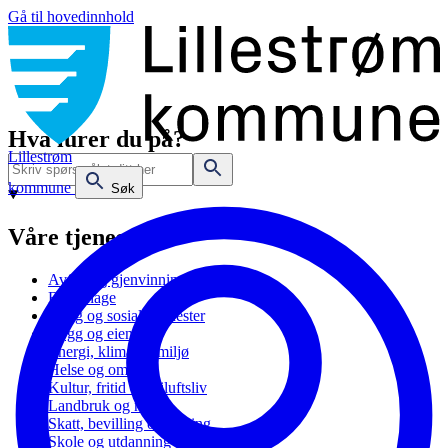
Gå til hovedinnhold
Hva lurer du på?
Lillestrøm
kommune
Søk
Våre tjenester
Avfall og gjenvinning
Barnehage
Bolig og sosiale tjenester
Bygg og eiendom
Energi, klima og miljø
Helse og omsorg
Kultur, fritid og friluftsliv
Landbruk og natur
Skatt, bevilling og næring
Skole og utdanning