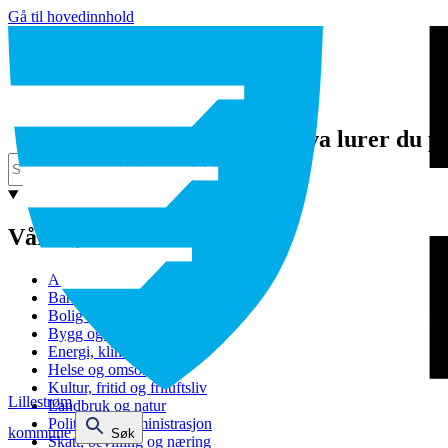
Gå til hovedinnhold
Hva lurer du p
Våre tjenester
Avfall og gjenvinning
Barnehage
Bolig og sosiale tjenester
Bygg og eiendom
Energi, klima og miljø
Helse og omsorg
Kultur, fritid og friluftsliv
Lillestrøm
Landbruk og natur
Politikk og administrasjon
kommune
Søk
Skatt, bevilling og næring