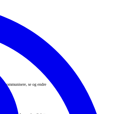
n du kommunisere, se og endre
tert.