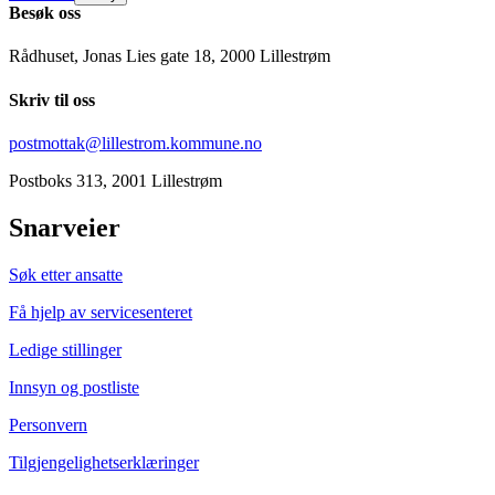
Besøk oss
Rådhuset, Jonas Lies gate 18, 2000 Lillestrøm
Skriv til oss
postmottak@lillestrom.kommune.no
Postboks 313, 2001 Lillestrøm
Snarveier
Søk etter ansatte
Få hjelp av servicesenteret
Ledige stillinger
Innsyn og postliste
Personvern
Tilgjengelighetserklæringer