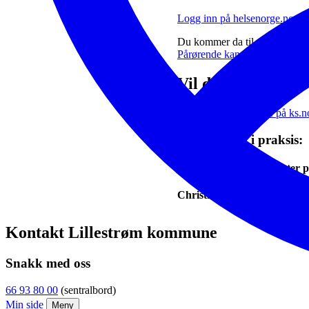
Logg inn på helsenorge.no
Du kommer da til din personlig
Pårørende kan også få tilgang
Vil du vite mer?
Les mer om Digihelse på ks.n
Se løsningen i praksis:
Kommunale helsetjenester p
Christian, en bruker av ko
Kontakt Lillestrøm kommune
Snakk med oss
66 93 80 00
(sentralbord)
Min side
Meny