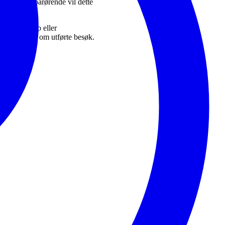
 bruker og pårørende vil dette
 hjemmehjelp eller
t få varsler om utførte besøk.