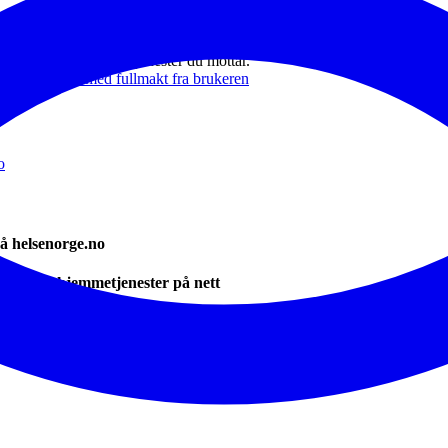
e side og ser hvilke tjenester du mottar.
 på tjenestene med fullmakt fra brukeren
o
å helsenorge.no
mmunale hjemmetjenester på nett