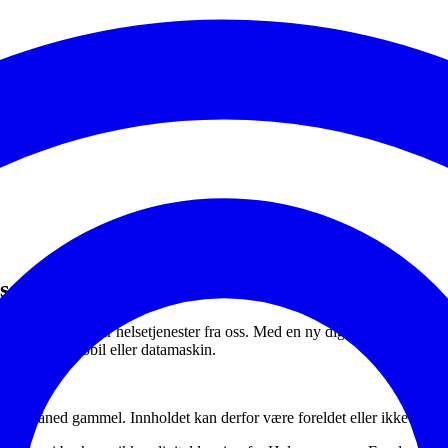
lsehverdag
ørende som mottar helsetjenester fra oss. Med en ny digital løsning ka
te besøk via mobil eller datamaskin.
en måned gammel. Innholdet kan derfor være foreldet eller ikke oppda