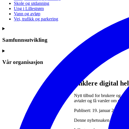
Skole og utdanning
Ung i Lillestrøm
Vann og avløp
Vei, trafikk og parkering
Samfunnsutvikling
Vår organisasjon
Enklere digital he
Nytt tilbud for brukere og pår
avtaler og få varsler om utfør
Publisert: 19. januar 2021
Denne nyhetssaken er mer enn 