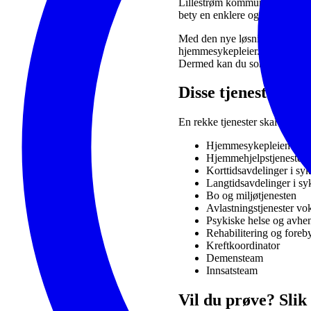
Lillestrøm kommune tar fra 21.
bety en enklere og mer oversik
Med den nye løsningen kan du 
hjemmesykepleier. Du kan enke
Dermed kan du som pårørende e
Disse tjenestene ta
En rekke tjenester skal ta i b
Hjemmesykepleien
Hjemmehjelpstjenesten
Korttidsavdelinger i sy
Langtidsavdelinger i s
Bo og miljøtjenesten
Avlastningstjenester vo
Psykiske helse og avhe
Rehabilitering og foreb
Kreftkoordinator
Demensteam
Innsatsteam
Vil du prøve? Sli