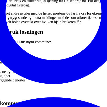
 januar i bruk en sikker digital løsning fra Helsenorge.no. For deg som
tlig digital hverdag.
se og endre avtaler med de helsetjenestene du får fra oss for eksempel
lt og trygt sende og motta meldinger med de som utfører tjenesten, sam
nkelt holde oversikt over hvilken hjelp brukeren får.
r i bruk løsningen
ruk tjenesten i Lillestrøm kommune:
kehjem
ykehjem
ksne og barn
ngighet
yggende tjenester
k kommer du i gang