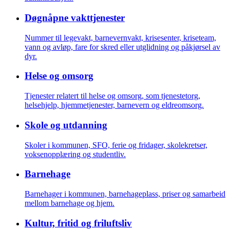
Døgnåpne vakttjenester
Nummer til legevakt, barnevernvakt, krisesenter, kriseteam,
vann og avløp, fare for skred eller utglidning og påkjørsel av
dyr.
Helse og omsorg
Tjenester relatert til helse og omsorg, som tjenestetorg,
helsehjelp, hjemmetjenester, barnevern og eldreomsorg.
Skole og utdanning
Skoler i kommunen, SFO, ferie og fridager, skolekretser,
voksenopplæring og studentliv.
Barnehage
Barnehager i kommunen, barnehageplass, priser og samarbeid
mellom barnehage og hjem.
Kultur, fritid og friluftsliv