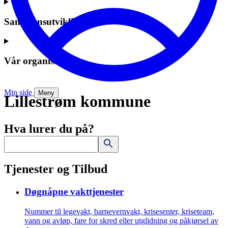
Samfunnsutvikling
Vår organisasjon
Min side
Meny
Lillestrøm kommune
Hva lurer du på?
Tjenester og Tilbud
Døgnåpne vakttjenester
Nummer til legevakt, barnevernvakt, krisesenter, kriseteam,
vann og avløp, fare for skred eller utglidning og påkjørsel av