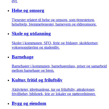
dyr.
Helse og omsorg
Tjenester relatert til helse og omsorg, som tjenestetorg,
helsehjelp, hjemmetjenester, barnevern og eldreomsorg.
Skole og utdanning
Skoler i kommunen, SFO, ferie og fridager, skolekretser,
voksenopplæring og studentliv.
Barnehage
Barnehager i kommunen, barnehageplass, priser og samarbeid
mellom barnehage og hjem.
Kultur, fritid og friluftsliv
Aktiviteter, idrettsanlegg, tur og friluftsliv, attraksjoner,
frivillighet, bibliotek, leie av lokaler og støtteordninger.
Bygg og eiendom