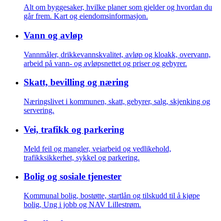
Alt om byggesaker, hvilke planer som gjelder og hvordan du
går frem. Kart og eiendomsinformasjon.
Vann og avløp
Vannmåler, drikkevannskvalitet, avløp og kloakk, overvann,
arbeid på vann- og avløpsnettet og priser og gebyrer.
Skatt, bevilling og næring
Næringslivet i kommunen, skatt, gebyrer, salg, skjenking og
servering.
Vei, trafikk og parkering
Meld feil og mangler, veiarbeid og vedlikehold,
trafikksikkerhet, sykkel og parkering.
Bolig og sosiale tjenester
Kommunal bolig, bostøtte, startlån og tilskudd til å kjøpe
bolig, Ung i jobb og NAV Lillestrøm.