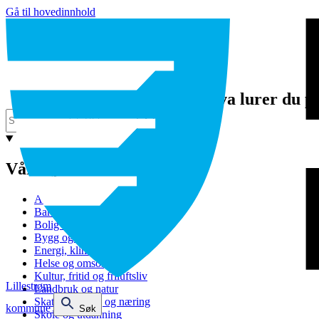
Gå til hovedinnhold
Hva lurer du p
Våre tjenester
Avfall og gjenvinning
Barnehage
Bolig og sosiale tjenester
Bygg og eiendom
Energi, klima og miljø
Helse og omsorg
Kultur, fritid og friluftsliv
Lillestrøm
Landbruk og natur
Skatt, bevilling og næring
kommune
Søk
Skole og utdanning