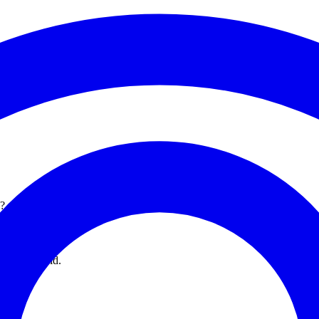
l?
 under arbeid.