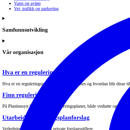
Vann og avløp
Vei, trafikk og parkering
Samfunnsutvikling
Vår organisasjon
Hva er en reguleringsplan?
Hva er en reguleringsplan, hvilke typer finnes og hvordan blir disse ti
Finn reguleringsplan
På Planinnsyn kan du finne reguleringsplaner, både vedtatte og planer
Utarbeide reguleringsplanforslag
Veiledning til utbyggere og private forslagsstillere.