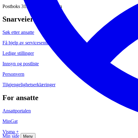
Postboks 313, 2001 Lillestrøm
Snarveier
Søk etter ansatte
Få hjelp av servicesenteret
Ledige stillinger
Innsyn og postliste
Personvern
Tilgjengelighetserklæringer
For ansatte
Ansattportalen
MinGat
Visma +
Min side
Meny