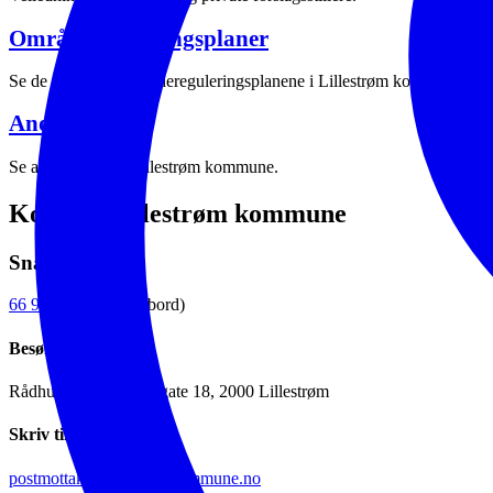
Områdereguleringsplaner
Se de pågående områdereguleringsplanene i Lillestrøm kommune.
Andre planer
Se andre planer i Lillestrøm kommune.
Kontakt Lillestrøm kommune
Snakk med oss
66 93 80 00
(sentralbord)
Besøk oss
Rådhuset, Jonas Lies gate 18, 2000 Lillestrøm
Skriv til oss
postmottak@lillestrom.kommune.no