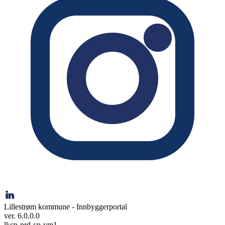
Lillestrøm kommune - Innbyggerportal
ver. 6.0.0.0
lkcp-prd-cp-vm1