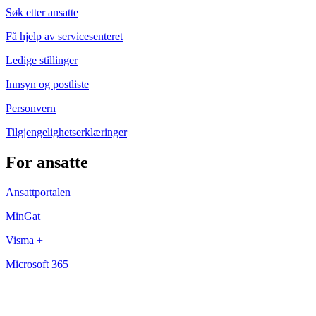
Søk etter ansatte
Få hjelp av servicesenteret
Ledige stillinger
Innsyn og postliste
Personvern
Tilgjengelighetserklæringer
For ansatte
Ansattportalen
MinGat
Visma +
Microsoft 365