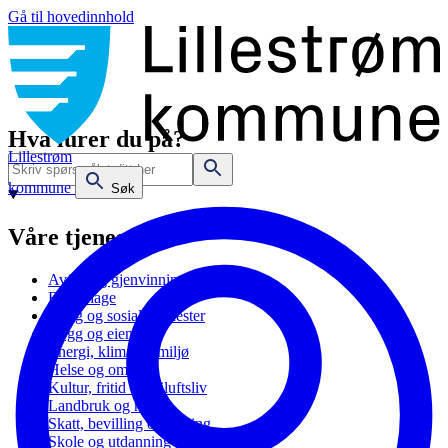
Gå til hovedinnhold
Hva lurer du på?
Lillestrøm
kommune
Søk
Våre tjenester
Avfall og gjenvinning
Barnehage
Bolig og sosiale tjenester
Bygg og eiendom
Energi, klima og miljø
Helse og omsorg
Kultur, fritid og friluftsliv
Landbruk og natur
Skatt, bevilling og næring
Skole og utdanning