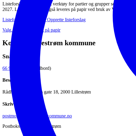
Listeforslagsportalen er et verktøy for partier og grupper som ønsker å
2027. Listeforslag kan også leveres på papir ved bruk av Valgdirektora
Listeforslagsportalen – Opprette listeforslag
Valg.no - Listeforslag på papir
Kontakt Lillestrøm kommune
Snakk med oss
66 93 80 00
(sentralbord)
Besøk oss
Rådhuset, Jonas Lies gate 18, 2000 Lillestrøm
Skriv til oss
postmottak@lillestrom.kommune.no
Postboks 313, 2001 Lillestrøm