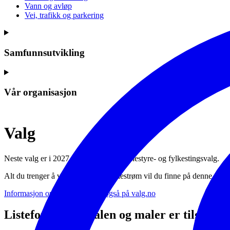
Vann og avløp
Vei, trafikk og parkering
Samfunnsutvikling
Vår organisasjon
Valg
Neste valg er i 2027 - da er det kommunestyre- og fylkestingsvalg.
Alt du trenger å vite om valget i Lillestrøm vil du finne på denne sid
Informasjon om valg finner du også på valg.no
Listeforslagsportalen og maler er tilgjenge