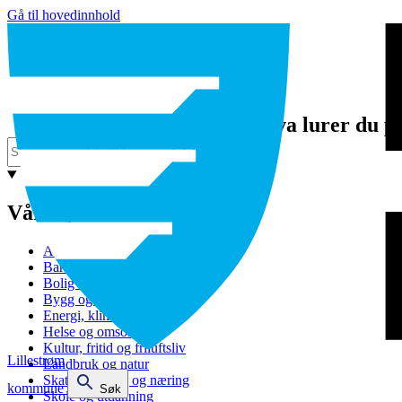
Gå til hovedinnhold
Hva lurer du p
Våre tjenester
Avfall og gjenvinning
Barnehage
Bolig og sosiale tjenester
Bygg og eiendom
Energi, klima og miljø
Helse og omsorg
Kultur, fritid og friluftsliv
Lillestrøm
Landbruk og natur
Skatt, bevilling og næring
kommune
Søk
Skole og utdanning