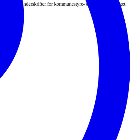
 og samle inn underskrifter for kommunestyre- og fylkestingsvalget