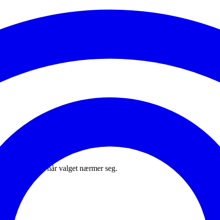
en og undersider når valget nærmer seg.
lig