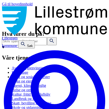
Gå til hovedinnhold
Hva lurer du på?
Lillestrøm
kommune
Søk
Våre tjenester
Avfall og gjenvinning
Barnehage
Bolig og sosiale tjenester
Bygg og eiendom
Energi, klima og miljø
Helse og omsorg
Kultur, fritid og friluftsliv
Landbruk og natur
Skatt, bevilling og næring
Skole og utdanning