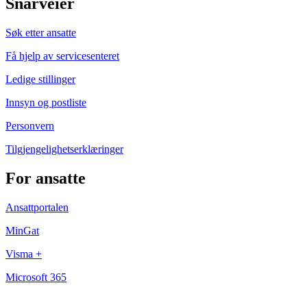
Snarveier
Søk etter ansatte
Få hjelp av servicesenteret
Ledige stillinger
Innsyn og postliste
Personvern
Tilgjengelighetserklæringer
For ansatte
Ansattportalen
MinGat
Visma +
Microsoft 365