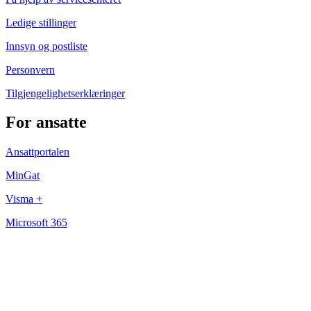
Ledige stillinger
Innsyn og postliste
Personvern
Tilgjengelighetserklæringer
For ansatte
Ansattportalen
MinGat
Visma +
Microsoft 365