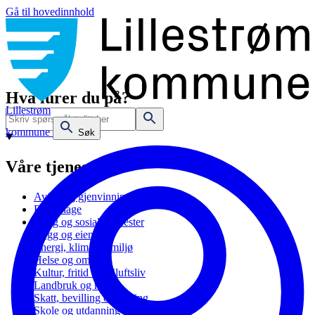
Gå til hovedinnhold
Hva lurer du på?
Lillestrøm
kommune
Søk
Våre tjenester
Avfall og gjenvinning
Barnehage
Bolig og sosiale tjenester
Bygg og eiendom
Energi, klima og miljø
Helse og omsorg
Kultur, fritid og friluftsliv
Landbruk og natur
Skatt, bevilling og næring
Skole og utdanning