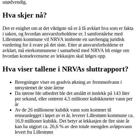
unødvendig.
Hva skjer nå?
Det er enighet om at det viktigste nå er å få avklart hva som er fakta
i saken, og hvordan ansvarsforholdene er. I samforståelse med
Lillestrøm kommune vil NRVA innhente en uavhengig juridisk
vurdering for å svare på det siste. Etter at ansvarsforholdene er
avklart, må eierkommunene i samarbeid med NRVA bli enige om
hvordan konsekvensene av lekkasjen skal følges opp.
Hva viser tallene i NRVAs sluttrapport?
Beregninger viser en gradvis økning av fremmedvann i
rørsystemet de siste årene
Da rørene ble utbedret ble det anslått et innlekk på 143 liter
per sekund, eller omtrent 4,5 millioner kubikkmeter vann per
år
Av de 26 millionene kubikk vann som kommer til
renseanlegget i løpet av et år, leverer Lillestrøm kommune ca.
16,9 millioner kubikk. Det betyr at lekkasjen de fire siste år
kan ha utgjort ca. 26,6 % av den totale mengden avløpsvann
levert fra Lillestrøm