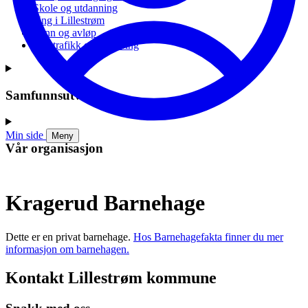
Skole og utdanning
Ung i Lillestrøm
Vann og avløp
Vei, trafikk og parkering
Samfunnsutvikling
Min side
Meny
Vår organisasjon
Kragerud Barnehage
Dette er en privat barnehage.
Hos Barnehagefakta finner du mer
informasjon om barnehagen.
Kontakt Lillestrøm kommune