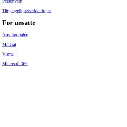
Personvern
Tilgjengelighetserklæringer
For ansatte
Ansattportalen
MinGat
Visma +
Microsoft 365