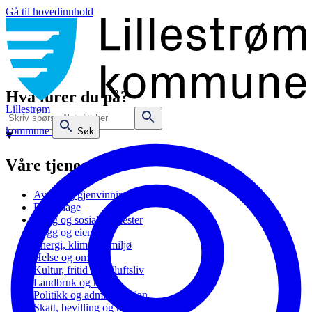
Gå til hovedinnhold
Hva lurer du på?
Lillestrøm
kommune
Søk
Våre tjenester
Avfall og gjenvinning
Barnehage
Bolig og sosiale tjenester
Bygg og eiendom
Energi, klima og miljø
Helse og omsorg
Kultur, fritid og friluftsliv
Landbruk og natur
Politikk og administrasjon
Skatt, bevilling og næring