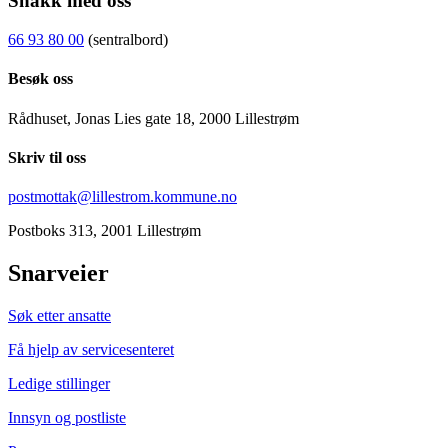
Snakk med oss
66 93 80 00
(sentralbord)
Besøk oss
Rådhuset, Jonas Lies gate 18, 2000 Lillestrøm
Skriv til oss
postmottak@lillestrom.kommune.no
Postboks 313, 2001 Lillestrøm
Snarveier
Søk etter ansatte
Få hjelp av servicesenteret
Ledige stillinger
Innsyn og postliste