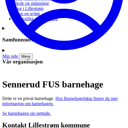
Skole og utdanning
Ung i Lillestrøm
Vann og avløp
Vei, trafikk og parkering
Samfunnsutvikling
Min side
Meny
Vår organisasjon
Sennerud FUS barnehage
Dette er en privat barnehage.
Hos Barnehagefakta finner du mer
informasjon om barnehagen.
Se barnehagen sin nettside.
Kontakt Lillestrøm kommune