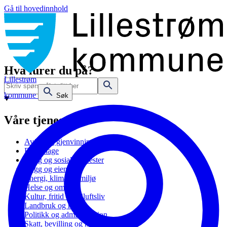
Gå til hovedinnhold
Hva lurer du på?
Lillestrøm
kommune
Søk
Våre tjenester
Avfall og gjenvinning
Barnehage
Bolig og sosiale tjenester
Bygg og eiendom
Energi, klima og miljø
Helse og omsorg
Kultur, fritid og friluftsliv
Landbruk og natur
Politikk og administrasjon
Skatt, bevilling og næring