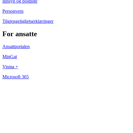
Innsyn og postliste
Personvern
Tilgjengelighetserklæringer
For ansatte
Ansattportalen
MinGat
Visma +
Microsoft 365