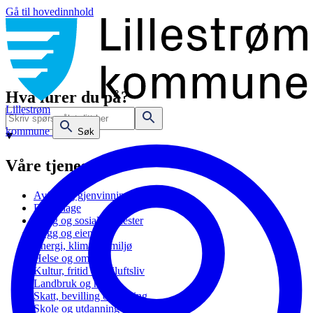
Gå til hovedinnhold
Hva lurer du på?
Lillestrøm
kommune
Søk
Våre tjenester
Avfall og gjenvinning
Barnehage
Bolig og sosiale tjenester
Bygg og eiendom
Energi, klima og miljø
Helse og omsorg
Kultur, fritid og friluftsliv
Landbruk og natur
Skatt, bevilling og næring
Skole og utdanning