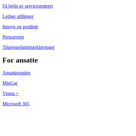
Få hjelp av servicesenteret
Ledige stillinger
Innsyn og postliste
Personvern
Tilgjengelighetserklæringer
For ansatte
Ansattportalen
MinGat
Visma +
Microsoft 365