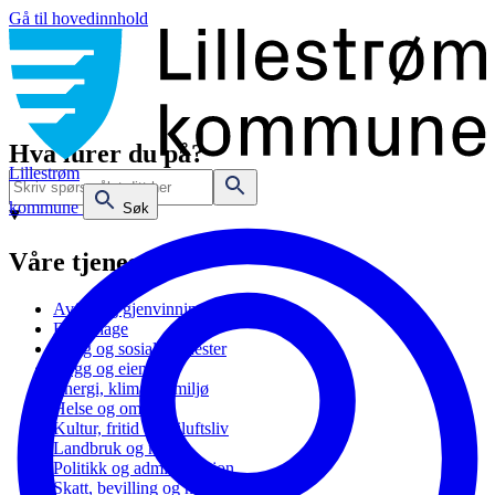
Gå til hovedinnhold
Hva lurer du på?
Lillestrøm
kommune
Søk
Våre tjenester
Avfall og gjenvinning
Barnehage
Bolig og sosiale tjenester
Bygg og eiendom
Energi, klima og miljø
Helse og omsorg
Kultur, fritid og friluftsliv
Landbruk og natur
Politikk og administrasjon
Skatt, bevilling og næring