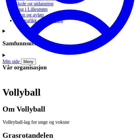
Skole og utdanning
Ung i Lillestrøm
Vann og avløp
Vei, trafikk og parkering
Samfunnsutvikling
Min side
Meny
Vår organisasjon
Vollyball
Om Vollyball
Volleyball-lag for unge og voksne
Grasrotandelen