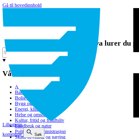
Gå til hovedinnhold
Hva lurer du p
Våre tjenester
Avfall og gjenvinning
Barnehage
Bolig og sosiale tjenester
Bygg og eiendom
Energi, klima og miljø
Helse og omsorg
Kultur, fritid og friluftsliv
Lillestrøm
Landbruk og natur
Politikk og administrasjon
kommune
Søk
Skatt, bevilling og næring