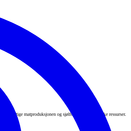
 bærekraftige matproduksjonen og sjølforsyninga på norske ressurser.