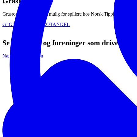
Grasrotandelen
Grasrotandelen gjør det mulig for spillere hos Norsk Tipping å gi deler a
GI OSS DIN GRASROTANDEL
Se andre lag og foreninger som driver me
Næringsorganisasjon