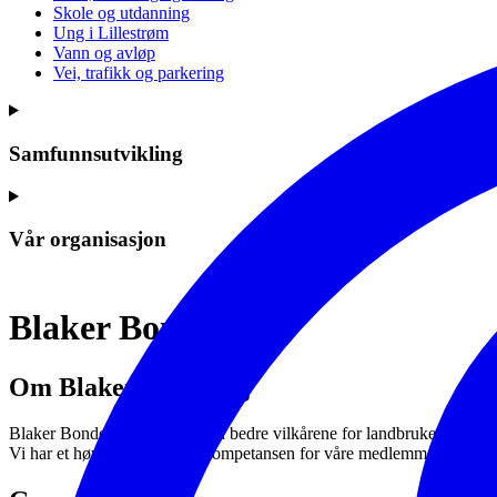
Skole og utdanning
Ung i Lillestrøm
Vann og avløp
Vei, trafikk og parkering
Samfunnsutvikling
Vår organisasjon
Blaker Bondelag
Om Blaker Bondelag
Blaker Bondelag arbeider for å bedre vilkårene for landbruket og synl
Vi har et høyt fokus på øke kompetansen for våre medlemmer igjennom