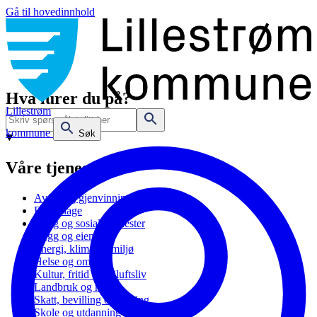
Gå til hovedinnhold
Hva lurer du på?
Lillestrøm
kommune
Søk
Våre tjenester
Avfall og gjenvinning
Barnehage
Bolig og sosiale tjenester
Bygg og eiendom
Energi, klima og miljø
Helse og omsorg
Kultur, fritid og friluftsliv
Landbruk og natur
Skatt, bevilling og næring
Skole og utdanning