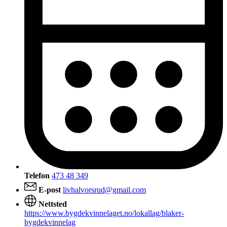
Telefon
473 48 349
E-post
livhalvorsrud@gmail.com
Nettsted
https://www.bygdekvinnelaget.no/lokallag/blaker-
bygdekvinnelag