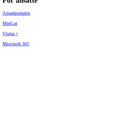
For ansatte
Ansattportalen
MinGat
Visma +
Microsoft 365