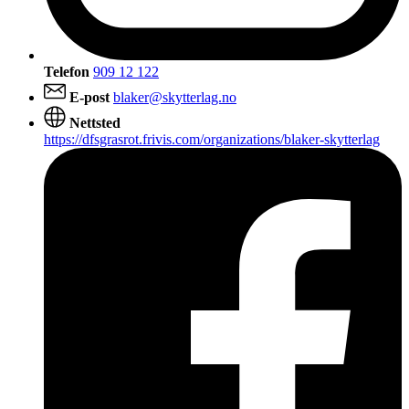
Telefon
909 12 122
E-post
blaker@skytterlag.no
Nettsted
https://dfsgrasrot.frivis.com/organizations/blaker-skytterlag