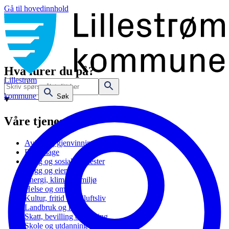
Gå til hovedinnhold
Hva lurer du på?
Lillestrøm
kommune
Søk
Våre tjenester
Avfall og gjenvinning
Barnehage
Bolig og sosiale tjenester
Bygg og eiendom
Energi, klima og miljø
Helse og omsorg
Kultur, fritid og friluftsliv
Landbruk og natur
Skatt, bevilling og næring
Skole og utdanning