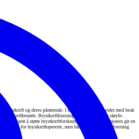
sen brystkreft og deres pårørende. I tillegg fremmes arbeidet med bruk
 brystkreftberørte. Brystkreftforeningen eier også Rosa sløyfe-
reft, samt å støtte brystkreftforskning. Rosa sløyfe-aksjonen gir en
økstjeneste for brystkreftopererte, men ble formalisert som forening