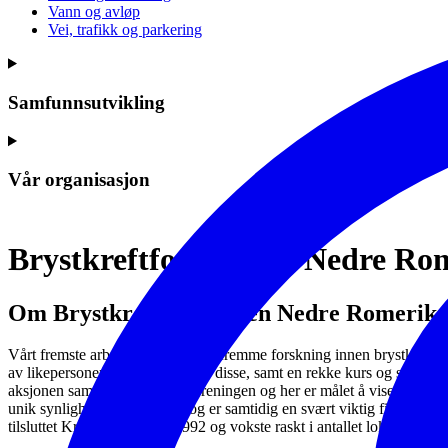
Vann og avløp
Vei, trafikk og parkering
Samfunnsutvikling
Vår organisasjon
Brystkreftforeningen Nedre Ro
Om Brystkreftforeningen Nedre Romerike
Vårt fremste arbeid handler om å fremme forskning innen brystkreft, sa
av likepersoner og opplæring av disse, samt en rekke kurs og seminar
aksjonen sammen med Kreftforeningen og her er målet å vise solidarit
unik synlighet om brystkreft og er samtidig en svært viktig finansierin
tilsluttet Kreftforeningen i 1992 og vokste raskt i antallet lokalforen