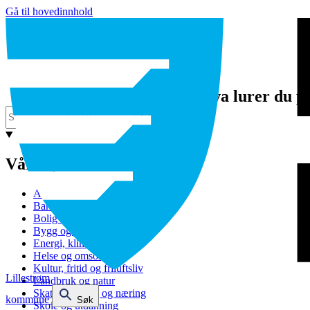
Gå til hovedinnhold
Hva lurer du p
Våre tjenester
Avfall og gjenvinning
Barnehage
Bolig og sosiale tjenester
Bygg og eiendom
Energi, klima og miljø
Helse og omsorg
Kultur, fritid og friluftsliv
Lillestrøm
Landbruk og natur
Skatt, bevilling og næring
kommune
Søk
Skole og utdanning