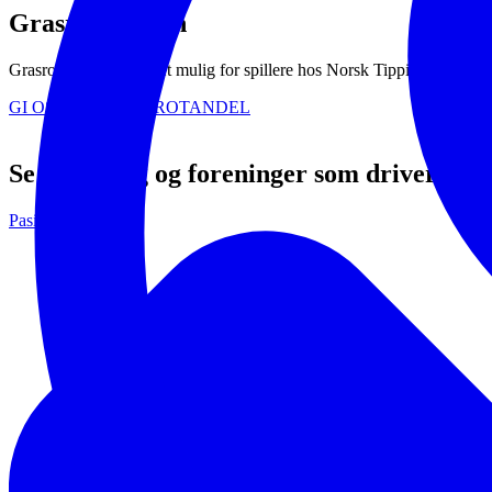
Grasrotandelen
Grasrotandelen gjør det mulig for spillere hos Norsk Tipping å gi deler a
GI OSS DIN GRASROTANDEL
Se andre lag og foreninger som driver me
Pasientforening