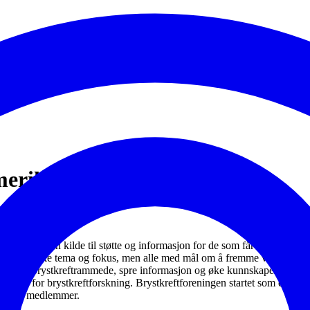
merike
mt å være en kilde til støtte og informasjon for de som får stilt diagno
er med ulike tema og fokus, men alle med mål om å fremme vilkår for de
et med brystkreftrammede, spre informasjon og øke kunnskapen om brystk
gskilde for brystkreftforskning. Brystkreftforeningen startet som en bes
inger og medlemmer.