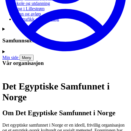
Skole og utdanning
Ung i Lillestrøm
Vann og avløp
Vei, trafikk og parkering
Samfunnsutvikling
Min side
Meny
Vår organisasjon
Det Egyptiske Samfunnet i
Norge
Om Det Egyptiske Samfunnet i Norge
Det egyptiske samfunnet i Norge er en ideell, frivillig organisasjon
og et egyptisk-norsk kulturelt og sosialt møtested. Foreningen har