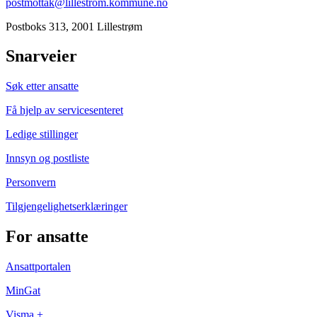
postmottak@lillestrom.kommune.no
Postboks 313, 2001 Lillestrøm
Snarveier
Søk etter ansatte
Få hjelp av servicesenteret
Ledige stillinger
Innsyn og postliste
Personvern
Tilgjengelighetserklæringer
For ansatte
Ansattportalen
MinGat
Visma +