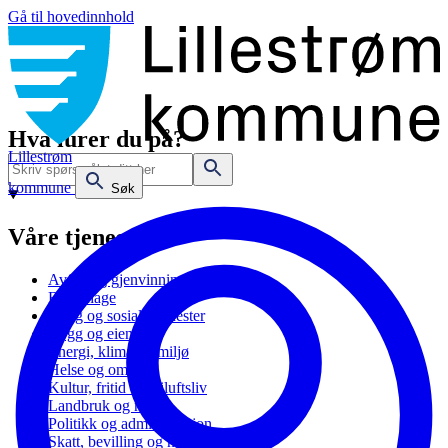
Gå til hovedinnhold
Hva lurer du på?
Lillestrøm
kommune
Søk
Våre tjenester
Avfall og gjenvinning
Barnehage
Bolig og sosiale tjenester
Bygg og eiendom
Energi, klima og miljø
Helse og omsorg
Kultur, fritid og friluftsliv
Landbruk og natur
Politikk og administrasjon
Skatt, bevilling og næring