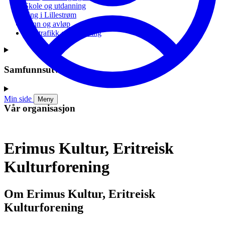
Skole og utdanning
Ung i Lillestrøm
Vann og avløp
Vei, trafikk og parkering
Samfunnsutvikling
Min side
Meny
Vår organisasjon
Erimus Kultur, Eritreisk
Kulturforening
Om Erimus Kultur, Eritreisk
Kulturforening