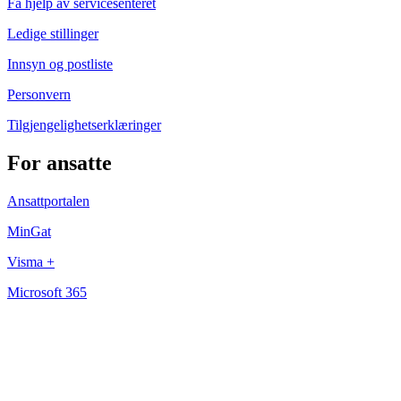
Få hjelp av servicesenteret
Ledige stillinger
Innsyn og postliste
Personvern
Tilgjengelighetserklæringer
For ansatte
Ansattportalen
MinGat
Visma +
Microsoft 365