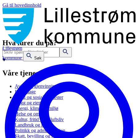
Gå til hovedinnhold
Hva lurer du på?
Lillestrøm
kommune
Søk
Våre tjenester
Avfall og gjenvinning
Barnehage
Bolig og sosiale tjenester
Bygg og eiendom
Energi, klima og miljø
Helse og omsorg
Kultur, fritid og friluftsliv
Landbruk og natur
Politikk og administrasjon
Skatt, bevilling og næring