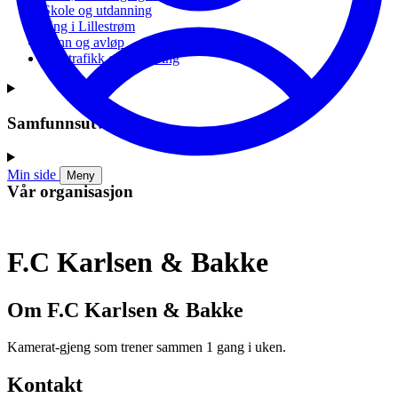
Skole og utdanning
Ung i Lillestrøm
Vann og avløp
Vei, trafikk og parkering
Samfunnsutvikling
Min side
Meny
Vår organisasjon
F.C Karlsen & Bakke
Om F.C Karlsen & Bakke
Kamerat-gjeng som trener sammen 1 gang i uken.
Kontakt