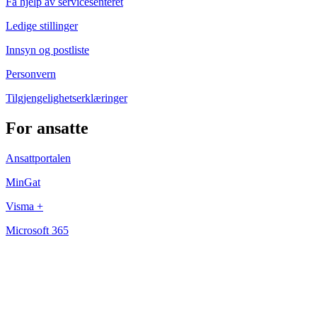
Få hjelp av servicesenteret
Ledige stillinger
Innsyn og postliste
Personvern
Tilgjengelighetserklæringer
For ansatte
Ansattportalen
MinGat
Visma +
Microsoft 365