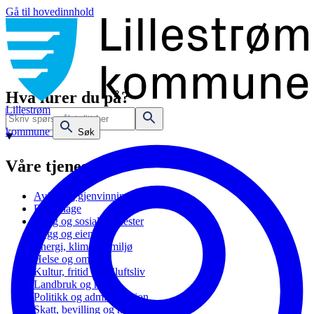
Gå til hovedinnhold
Hva lurer du på?
Lillestrøm
kommune
Søk
Våre tjenester
Avfall og gjenvinning
Barnehage
Bolig og sosiale tjenester
Bygg og eiendom
Energi, klima og miljø
Helse og omsorg
Kultur, fritid og friluftsliv
Landbruk og natur
Politikk og administrasjon
Skatt, bevilling og næring