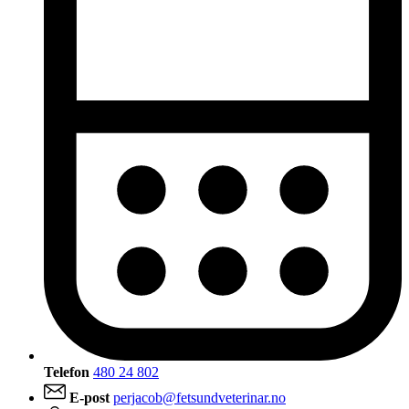
Telefon
480 24 802
E-post
perjacob@fetsundveterinar.no