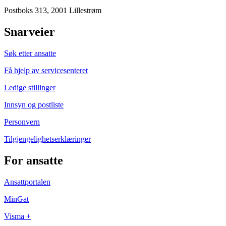
Postboks 313, 2001 Lillestrøm
Snarveier
Søk etter ansatte
Få hjelp av servicesenteret
Ledige stillinger
Innsyn og postliste
Personvern
Tilgjengelighetserklæringer
For ansatte
Ansattportalen
MinGat
Visma +