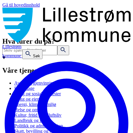
Gå til hovedinnhold
Hva lurer du på?
Lillestrøm
kommune
Søk
Våre tjenester
Avfall og gjenvinning
Barnehage
Bolig og sosiale tjenester
Bygg og eiendom
Energi, klima og miljø
Helse og omsorg
Kultur, fritid og friluftsliv
Landbruk og natur
Politikk og administrasjon
Skatt, bevilling og næring