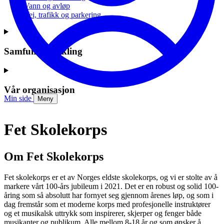
Vann og avløp
Vei, trafikk og parkering
Samfunnsutvikling
Vår organisasjon
Min side
Meny
Fet Skolekorps
Om Fet Skolekorps
Fet skolekorps er et av Norges eldste skolekorps, og vi er stolte av å
markere vårt 100-års jubileum i 2021. Det er en robust og solid 100-
åring som så absolutt har fornyet seg gjennom årenes løp, og som i
dag fremstår som et moderne korps med profesjonelle instruktører
og et musikalsk uttrykk som inspirerer, skjerper og fenger både
musikanter og publikum. Alle mellom 8-18 år og som ønsker å