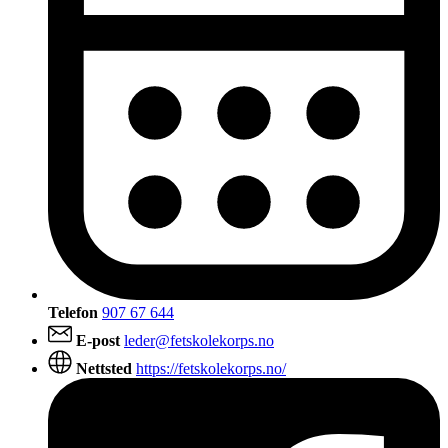
Telefon
907 67 644
E-post
leder@fetskolekorps.no
Nettsted
https://fetskolekorps.no/