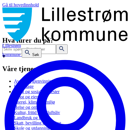
Gå til hovedinnhold
Hva lurer du på?
Lillestrøm
kommune
Søk
Våre tjenester
Avfall og gjenvinning
Barnehage
Bolig og sosiale tjenester
Bygg og eiendom
Energi, klima og miljø
Helse og omsorg
Kultur, fritid og friluftsliv
Landbruk og natur
Skatt, bevilling og næring
Skole og utdanning