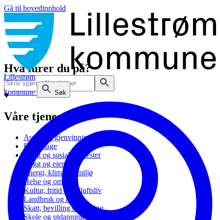
Gå til hovedinnhold
Hva lurer du på?
Lillestrøm
kommune
Søk
Våre tjenester
Avfall og gjenvinning
Barnehage
Bolig og sosiale tjenester
Bygg og eiendom
Energi, klima og miljø
Helse og omsorg
Kultur, fritid og friluftsliv
Landbruk og natur
Skatt, bevilling og næring
Skole og utdanning