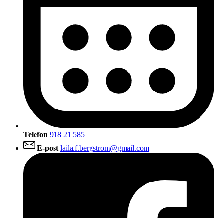
Telefon
918 21 585
E-post
laila.f.bergstrom@gmail.com