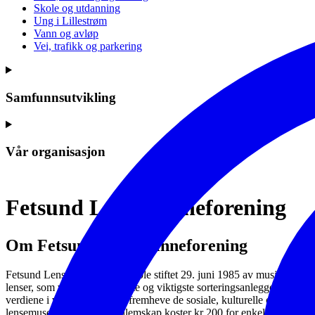
Skole og utdanning
Ung i Lillestrøm
Vann og avløp
Vei, trafikk og parkering
Samfunnsutvikling
Vår organisasjon
Fetsund Lenseminneforening
Om Fetsund Lenseminneforening
Fetsund Lenseminneforening ble stiftet 29. juni 1985 av musikkprofes
lenser, som var et av de største og viktigste sorteringsanleggene for
verdiene i vann og på land, fremheve de sosiale, kulturelle og økonomi
lensemuseets område. Medlemskap koster kr 200 for enkeltpersoner og 