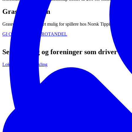
Grasrotandelen
Grasrotandelen gjør det mulig for spillere hos Norsk Tipping å gi deler a
GI OSS DIN GRASROTANDEL
Se andre lag og foreninger som driver me
Lokalsamfunnsutvikling