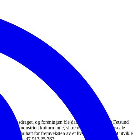
omma-vassdraget, og foreningen ble dannet for å få fredet Fetsund
ser som industrielt kulturminne, sikre de historiske og museale
 dette har hatt for fremveksten av et livskraftig miljø samt utvikle
tersen, tlf. +47 913 25 762.