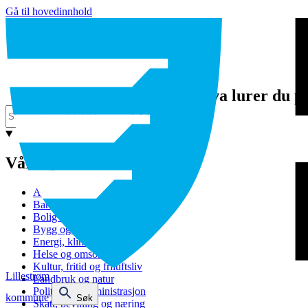
Gå til hovedinnhold
Hva lurer du p
Våre tjenester
Avfall og gjenvinning
Barnehage
Bolig og sosiale tjenester
Bygg og eiendom
Energi, klima og miljø
Helse og omsorg
Kultur, fritid og friluftsliv
Lillestrøm
Landbruk og natur
Politikk og administrasjon
kommune
Søk
Skatt, bevilling og næring