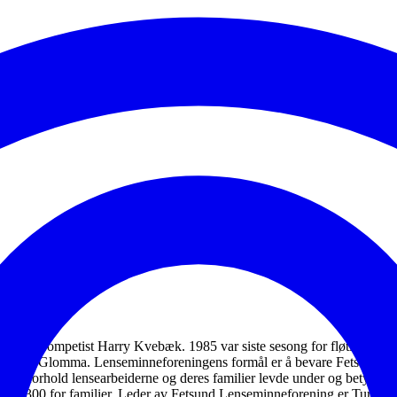
sor og trompetist Harry Kvebæk. 1985 var siste sesong for fløting i Gl
 tømmer i Glomma. Lenseminneforeningens formål er å bevare Fetsund Len
ske forhold lensearbeiderne og deres familier levde under og betydningen
kr 300 for familier. Leder av Fetsund Lenseminneforening er Turid Pet