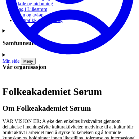
Skole og utdanning
Ung i Lillestrøm
Vann og avløp
Vei, trafikk og parkering
Samfunnsutvikling
Min side
Meny
Vår organisasjon
Folkeakademiet Sørum
Om Folkeakademiet Sørum
VÅR VISJON ER: Å øke den enkeltes livskvalitet gjennom
deltakelse i meningsfylte kulturaktiviteter, medvirke til at kultur blir
brukt aktivt i arbeidet med å styrke folkehelsen og å formidle
kunnskap og holdninger innen likestilling, toleranse og internasjonal