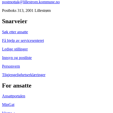
postmottak@lillestrom.kommune.no
Postboks 313, 2001 Lillestrøm
Snarveier
Søk etter ansatte
Få hjelp av servicesenteret
Ledige stillinger
Innsyn og postliste
Personvern
Tilgjengelighetserklæringer
For ansatte
Ansattportalen
MinGat