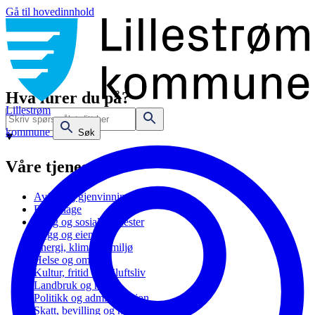
Gå til hovedinnhold
Hva lurer du på?
Lillestrøm
kommune
Søk
Våre tjenester
Avfall og gjenvinning
Barnehage
Bolig og sosiale tjenester
Bygg og eiendom
Energi, klima og miljø
Helse og omsorg
Kultur, fritid og friluftsliv
Landbruk og natur
Politikk og administrasjon
Skatt, bevilling og næring