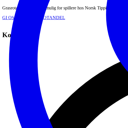
Grasrotandelen gjør det mulig for spillere hos Norsk Tipping å gi deler a
GI OSS DIN GRASROTANDEL
Kontakt