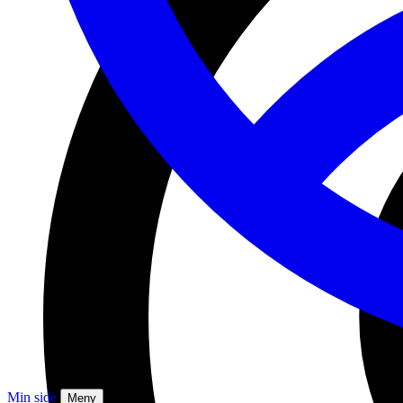
Min side
Meny