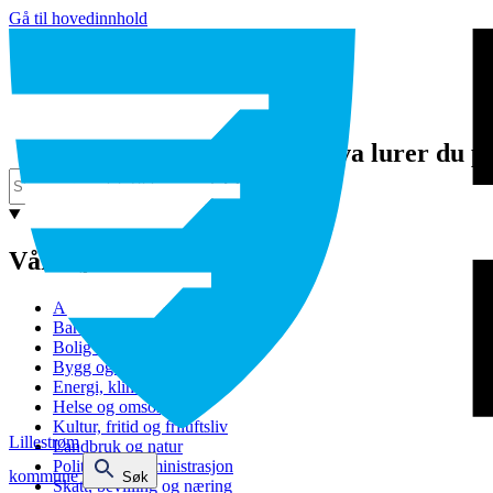
Gå til hovedinnhold
Hva lurer du p
Våre tjenester
Avfall og gjenvinning
Barnehage
Bolig og sosiale tjenester
Bygg og eiendom
Energi, klima og miljø
Helse og omsorg
Kultur, fritid og friluftsliv
Lillestrøm
Landbruk og natur
Politikk og administrasjon
kommune
Søk
Skatt, bevilling og næring