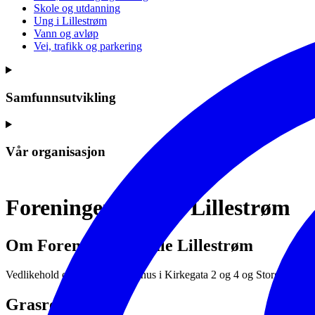
Skole og utdanning
Ung i Lillestrøm
Vann og avløp
Vei, trafikk og parkering
Samfunnsutvikling
Vår organisasjon
Foreningen Gamle Lillestrøm
Om Foreningen Gamle Lillestrøm
Vedlikehold og utleie av eldre hus i Kirkegata 2 og 4 og Storgata 4 .
Grasrotandelen