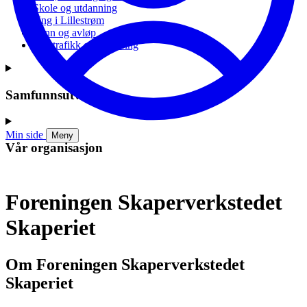
Skole og utdanning
Ung i Lillestrøm
Vann og avløp
Vei, trafikk og parkering
Samfunnsutvikling
Min side
Meny
Vår organisasjon
Foreningen Skaperverkstedet
Skaperiet
Om Foreningen Skaperverkstedet
Skaperiet