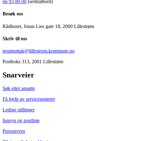
66 93 80 00
(sentralbord)
Besøk oss
Rådhuset, Jonas Lies gate 18, 2000 Lillestrøm
Skriv til oss
postmottak@lillestrom.kommune.no
Postboks 313, 2001 Lillestrøm
Snarveier
Søk etter ansatte
Få hjelp av servicesenteret
Ledige stillinger
Innsyn og postliste
Personvern