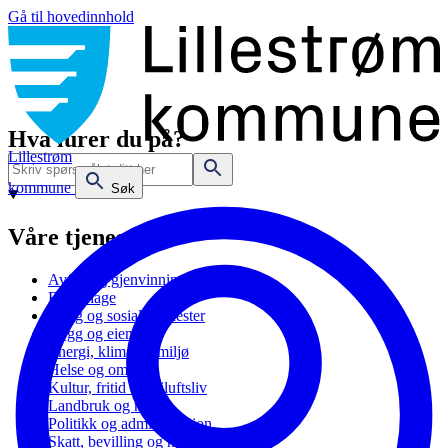
Gå til hovedinnhold
Hva lurer du på?
Lillestrøm
kommune
Søk
Våre tjenester
Avfall og gjenvinning
Barnehage
Bolig og sosiale tjenester
Bygg og eiendom
Energi, klima og miljø
Helse og omsorg
Kultur, fritid og friluftsliv
Landbruk og natur
Politikk og administrasjon
Skatt, bevilling og næring