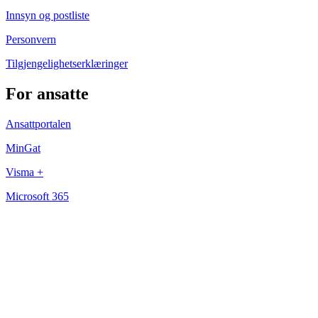
Innsyn og postliste
Personvern
Tilgjengelighetserklæringer
For ansatte
Ansattportalen
MinGat
Visma +
Microsoft 365