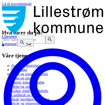
Gå til hovedinnhold
Hva lurer du på?
Lillestrøm
kommune
Søk
Våre tjenester
Avfall og gjenvinning
Barnehage
Bolig og sosiale tjenester
Bygg og eiendom
Energi, klima og miljø
Helse og omsorg
Kultur, fritid og friluftsliv
Landbruk og natur
Skatt, bevilling og næring
Skole og utdanning