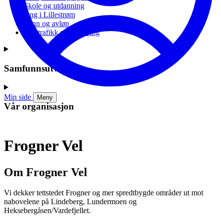
Skole og utdanning
Ung i Lillestrøm
Vann og avløp
Vei, trafikk og parkering
Samfunnsutvikling
Min side
Meny
Vår organisasjon
Frogner Vel
Om Frogner Vel
Vi dekker tettstedet Frogner og mer spredtbygde områder ut mot
nabovelene på Lindeberg, Lundermoen og
Heksebergåsen/Vardefjellet.