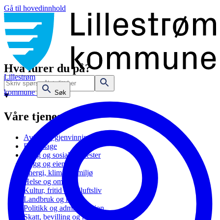
Gå til hovedinnhold
Hva lurer du på?
Lillestrøm
kommune
Søk
Våre tjenester
Avfall og gjenvinning
Barnehage
Bolig og sosiale tjenester
Bygg og eiendom
Energi, klima og miljø
Helse og omsorg
Kultur, fritid og friluftsliv
Landbruk og natur
Politikk og administrasjon
Skatt, bevilling og næring