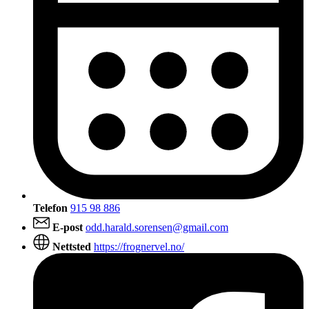
Telefon
915 98 886
E-post
odd.harald.sorensen@gmail.com
Nettsted
https://frognervel.no/