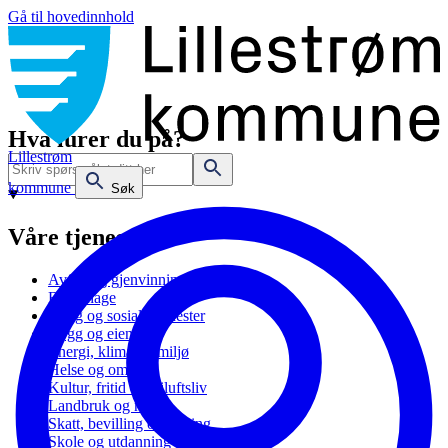
Gå til hovedinnhold
Hva lurer du på?
Lillestrøm
kommune
Søk
Våre tjenester
Avfall og gjenvinning
Barnehage
Bolig og sosiale tjenester
Bygg og eiendom
Energi, klima og miljø
Helse og omsorg
Kultur, fritid og friluftsliv
Landbruk og natur
Skatt, bevilling og næring
Skole og utdanning