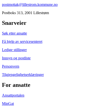
postmottak@lillestrom.kommune.no
Postboks 313, 2001 Lillestrøm
Snarveier
Søk etter ansatte
Få hjelp av servicesenteret
Ledige stillinger
Innsyn og postliste
Personvern
Tilgjengelighetserklæringer
For ansatte
Ansattportalen
MinGat