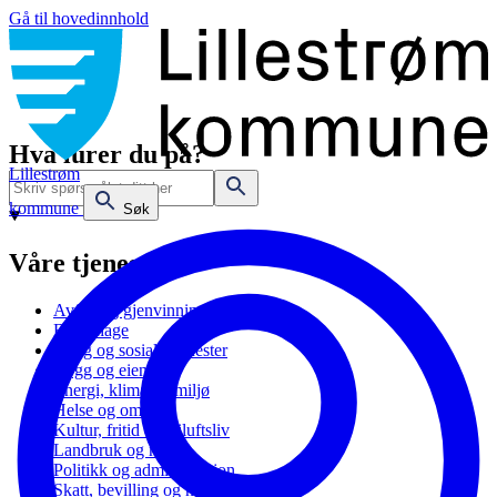
Gå til hovedinnhold
Hva lurer du på?
Lillestrøm
kommune
Søk
Våre tjenester
Avfall og gjenvinning
Barnehage
Bolig og sosiale tjenester
Bygg og eiendom
Energi, klima og miljø
Helse og omsorg
Kultur, fritid og friluftsliv
Landbruk og natur
Politikk og administrasjon
Skatt, bevilling og næring