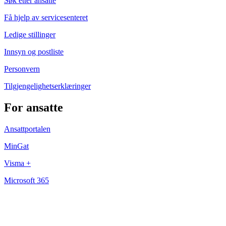
Søk etter ansatte
Få hjelp av servicesenteret
Ledige stillinger
Innsyn og postliste
Personvern
Tilgjengelighetserklæringer
For ansatte
Ansattportalen
MinGat
Visma +
Microsoft 365