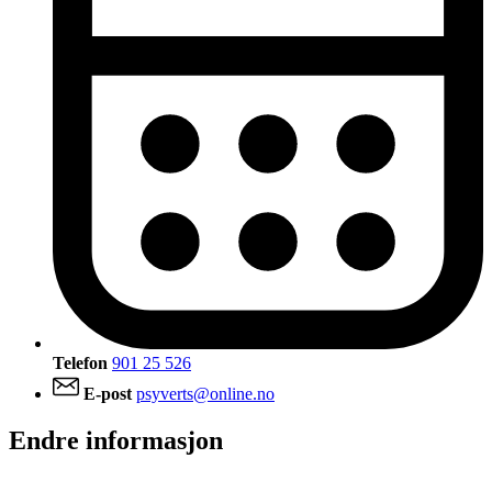
Telefon
901 25 526
E-post
psyverts@online.no
Endre informasjon