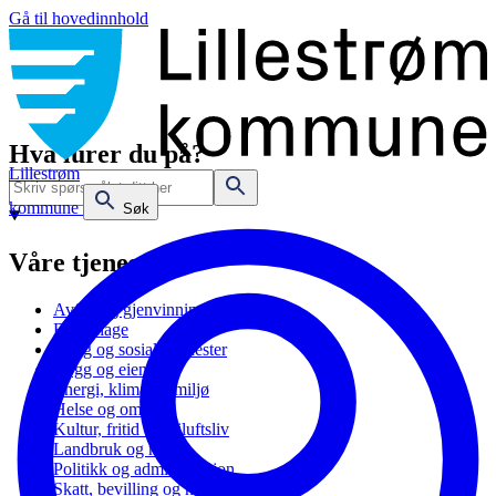
Gå til hovedinnhold
Hva lurer du på?
Lillestrøm
kommune
Søk
Våre tjenester
Avfall og gjenvinning
Barnehage
Bolig og sosiale tjenester
Bygg og eiendom
Energi, klima og miljø
Helse og omsorg
Kultur, fritid og friluftsliv
Landbruk og natur
Politikk og administrasjon
Skatt, bevilling og næring