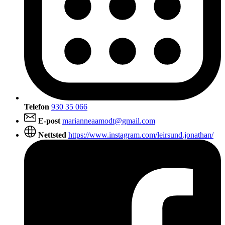
Telefon
930 35 066
E-post
marianneaamodt@gmail.com
Nettsted
https://www.instagram.com/leirsund.jonathan/