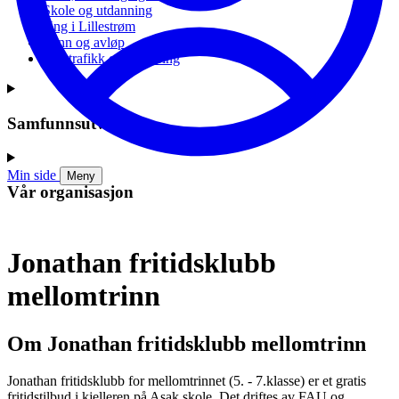
Skole og utdanning
Ung i Lillestrøm
Vann og avløp
Vei, trafikk og parkering
Samfunnsutvikling
Min side
Meny
Vår organisasjon
Jonathan fritidsklubb
mellomtrinn
Om Jonathan fritidsklubb mellomtrinn
Jonathan fritidsklubb for mellomtrinnet (5. - 7.klasse) er et gratis
fritidstilbud i kjelleren på Asak skole. Det driftes av FAU og