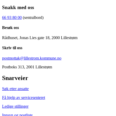
Snakk med oss
66 93 80 00
(sentralbord)
Besøk oss
Rådhuset, Jonas Lies gate 18, 2000 Lillestrøm
Skriv til oss
postmottak@lillestrom.kommune.no
Postboks 313, 2001 Lillestrøm
Snarveier
Søk etter ansatte
Få hjelp av servicesenteret
Ledige stillinger
Innsyn og postliste