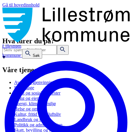
Gå til hovedinnhold
Hva lurer du på?
Lillestrøm
kommune
Søk
Våre tjenester
Avfall og gjenvinning
Barnehage
Bolig og sosiale tjenester
Bygg og eiendom
Energi, klima og miljø
Helse og omsorg
Kultur, fritid og friluftsliv
Landbruk og natur
Politikk og administrasjon
Skatt, bevilling og næring