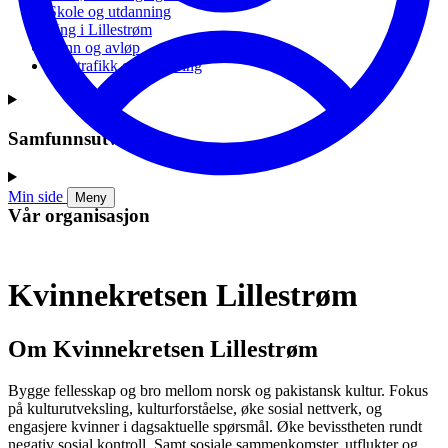
Skole og utdanning
Ung i Lillestrøm
Vann og avløp
Vei, trafikk og parkering
Samfunnsutvikling
Min side
Meny
Vår organisasjon
Kvinnekretsen Lillestrøm
Om Kvinnekretsen Lillestrøm
Bygge fellesskap og bro mellom norsk og pakistansk kultur. Fokus
på kulturutveksling, kulturforståelse, øke sosial nettverk, og
engasjere kvinner i dagsaktuelle spørsmål. Øke bevisstheten rundt
negativ sosial kontroll. Samt sosiale sammenkomster, utflukter og