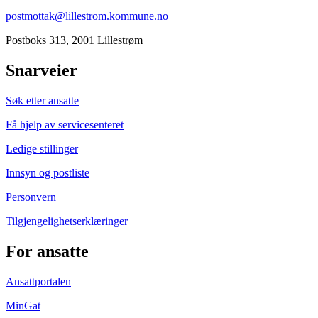
postmottak@lillestrom.kommune.no
Postboks 313, 2001 Lillestrøm
Snarveier
Søk etter ansatte
Få hjelp av servicesenteret
Ledige stillinger
Innsyn og postliste
Personvern
Tilgjengelighetserklæringer
For ansatte
Ansattportalen
MinGat