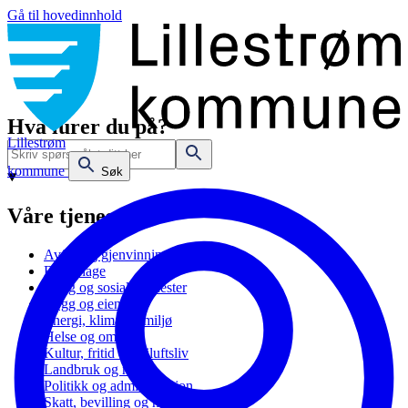
Gå til hovedinnhold
Hva lurer du på?
Lillestrøm
kommune
Søk
Våre tjenester
Avfall og gjenvinning
Barnehage
Bolig og sosiale tjenester
Bygg og eiendom
Energi, klima og miljø
Helse og omsorg
Kultur, fritid og friluftsliv
Landbruk og natur
Politikk og administrasjon
Skatt, bevilling og næring