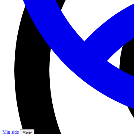
Min side
Meny