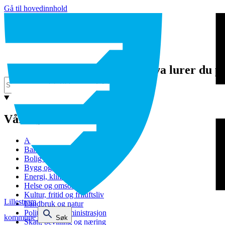
Gå til hovedinnhold
Hva lurer du p
Våre tjenester
Avfall og gjenvinning
Barnehage
Bolig og sosiale tjenester
Bygg og eiendom
Energi, klima og miljø
Helse og omsorg
Kultur, fritid og friluftsliv
Lillestrøm
Landbruk og natur
Politikk og administrasjon
kommune
Søk
Skatt, bevilling og næring