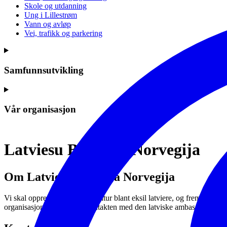
Skole og utdanning
Ung i Lillestrøm
Vann og avløp
Vei, trafikk og parkering
Samfunnsutvikling
Vår organisasjon
Latviesu Biedriba Norvegija
Om Latviesu Biedriba Norvegija
Vi skal opprettholde latvisk kultur blant eksil latviere, og fremme lat
organisasjoner. Vi holder kontakten med den latviske ambassade og and