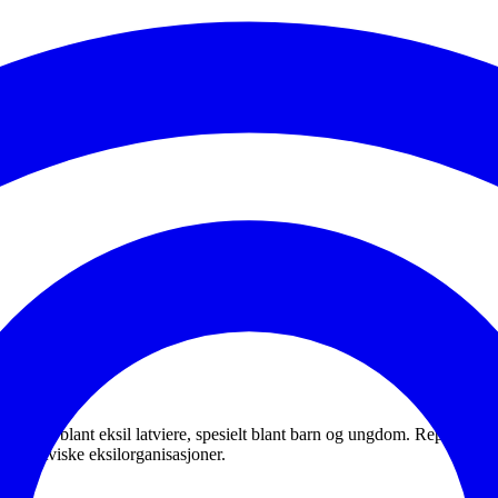
visk språk blant eksil latviere, spesielt blant barn og ungdom. Represent
re latviske eksilorganisasjoner.