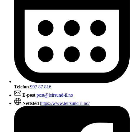
Telefon
997 87 816
E-post
post@leirsund-il.no
Nettsted
https://www.leirsund-il.no/