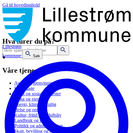
Gå til hovedinnhold
Hva lurer du på?
Lillestrøm
kommune
Søk
Våre tjenester
Avfall og gjenvinning
Barnehage
Bolig og sosiale tjenester
Bygg og eiendom
Energi, klima og miljø
Helse og omsorg
Kultur, fritid og friluftsliv
Landbruk og natur
Politikk og administrasjon
Skatt, bevilling og næring