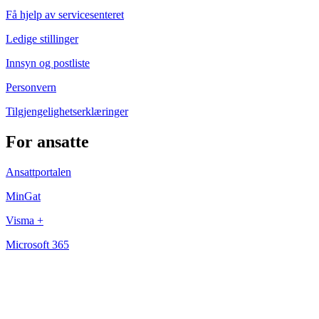
Få hjelp av servicesenteret
Ledige stillinger
Innsyn og postliste
Personvern
Tilgjengelighetserklæringer
For ansatte
Ansattportalen
MinGat
Visma +
Microsoft 365