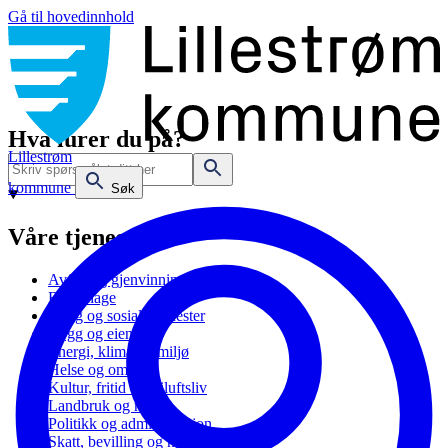
Gå til hovedinnhold
Hva lurer du på?
Lillestrøm
kommune
Søk
Våre tjenester
Avfall og gjenvinning
Barnehage
Bolig og sosiale tjenester
Bygg og eiendom
Energi, klima og miljø
Helse og omsorg
Kultur, fritid og friluftsliv
Landbruk og natur
Politikk og administrasjon
Skatt, bevilling og næring