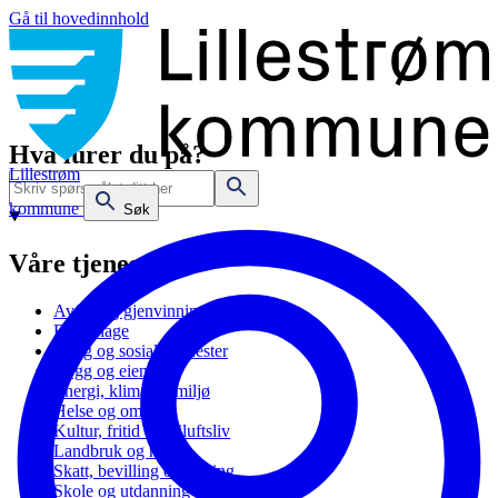
Gå til hovedinnhold
Hva lurer du på?
Lillestrøm
kommune
Søk
Våre tjenester
Avfall og gjenvinning
Barnehage
Bolig og sosiale tjenester
Bygg og eiendom
Energi, klima og miljø
Helse og omsorg
Kultur, fritid og friluftsliv
Landbruk og natur
Skatt, bevilling og næring
Skole og utdanning