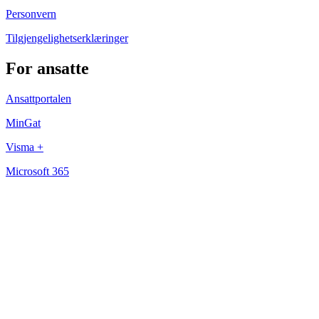
Personvern
Tilgjengelighetserklæringer
For ansatte
Ansattportalen
MinGat
Visma +
Microsoft 365