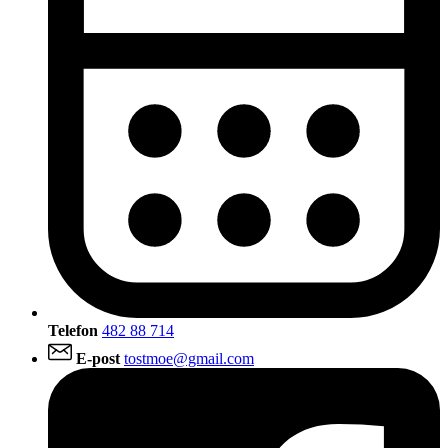
Telefon
482 88 714
E-post
tostmoe@gmail.com