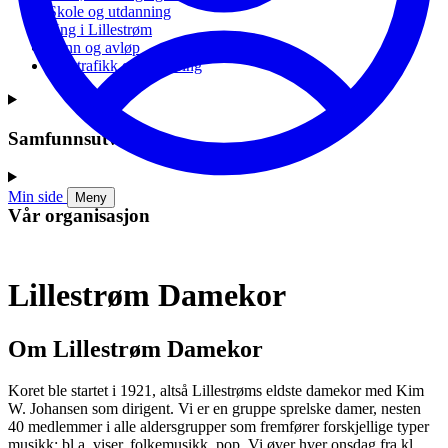
Skole og utdanning
Ung i Lillestrøm
Vann og avløp
Vei, trafikk og parkering
Samfunnsutvikling
Min side
Meny
Vår organisasjon
Lillestrøm Damekor
Om Lillestrøm Damekor
Koret ble startet i 1921, altså Lillestrøms eldste damekor med Kim
W. Johansen som dirigent. Vi er en gruppe sprelske damer, nesten
40 medlemmer i alle aldersgrupper som fremfører forskjellige typer
musikk; bl.a. viser, folkemusikk, pop. Vi øver hver onsdag fra kl.