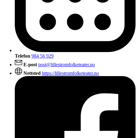
Telefon
984 56 929
E-post
post@lillestromfolketeater.no
Nettsted
https://lillestromfolketeater.no