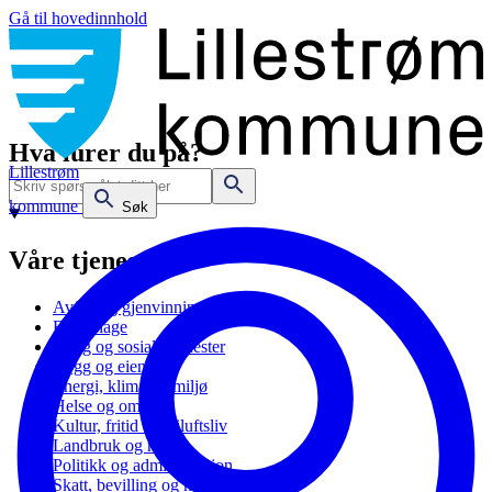
Gå til hovedinnhold
Hva lurer du på?
Lillestrøm
kommune
Søk
Våre tjenester
Avfall og gjenvinning
Barnehage
Bolig og sosiale tjenester
Bygg og eiendom
Energi, klima og miljø
Helse og omsorg
Kultur, fritid og friluftsliv
Landbruk og natur
Politikk og administrasjon
Skatt, bevilling og næring