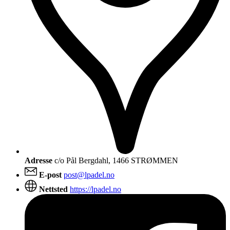
Adresse
c/o Pål Bergdahl, 1466 STRØMMEN
E-post
post@lpadel.no
Nettsted
https://lpadel.no