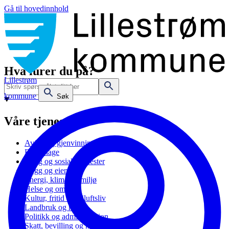
Gå til hovedinnhold
Hva lurer du på?
Lillestrøm
kommune
Søk
Våre tjenester
Avfall og gjenvinning
Barnehage
Bolig og sosiale tjenester
Bygg og eiendom
Energi, klima og miljø
Helse og omsorg
Kultur, fritid og friluftsliv
Landbruk og natur
Politikk og administrasjon
Skatt, bevilling og næring