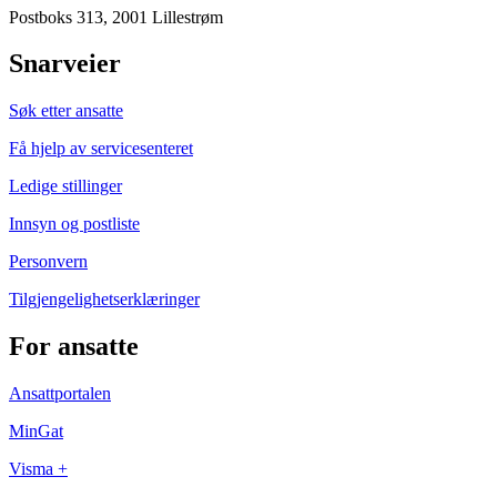
Postboks 313, 2001 Lillestrøm
Snarveier
Søk etter ansatte
Få hjelp av servicesenteret
Ledige stillinger
Innsyn og postliste
Personvern
Tilgjengelighetserklæringer
For ansatte
Ansattportalen
MinGat
Visma +