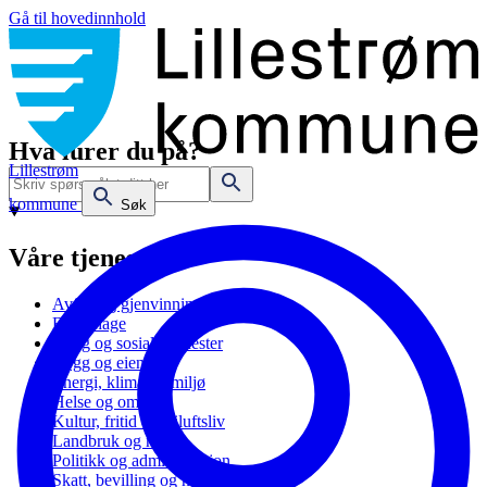
Gå til hovedinnhold
Hva lurer du på?
Lillestrøm
kommune
Søk
Våre tjenester
Avfall og gjenvinning
Barnehage
Bolig og sosiale tjenester
Bygg og eiendom
Energi, klima og miljø
Helse og omsorg
Kultur, fritid og friluftsliv
Landbruk og natur
Politikk og administrasjon
Skatt, bevilling og næring