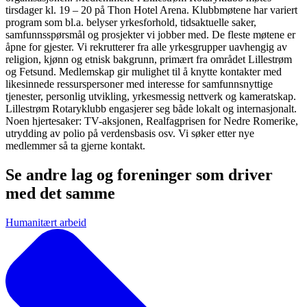
tirsdager kl. 19 – 20 på Thon Hotel Arena. Klubbmøtene har variert
program som bl.a. belyser yrkesforhold, tidsaktuelle saker,
samfunnsspørsmål og prosjekter vi jobber med. De fleste møtene er
åpne for gjester. Vi rekrutterer fra alle yrkesgrupper uavhengig av
religion, kjønn og etnisk bakgrunn, primært fra området Lillestrøm
og Fetsund. Medlemskap gir mulighet til å knytte kontakter med
likesinnede ressurspersoner med interesse for samfunnsnyttige
tjenester, personlig utvikling, yrkesmessig nettverk og kameratskap.
Lillestrøm Rotaryklubb engasjerer seg både lokalt og internasjonalt.
Noen hjertesaker: TV-aksjonen, Realfagprisen for Nedre Romerike,
utrydding av polio på verdensbasis osv. Vi søker etter nye
medlemmer så ta gjerne kontakt.
Se andre lag og foreninger som driver
med det samme
Humanitært arbeid