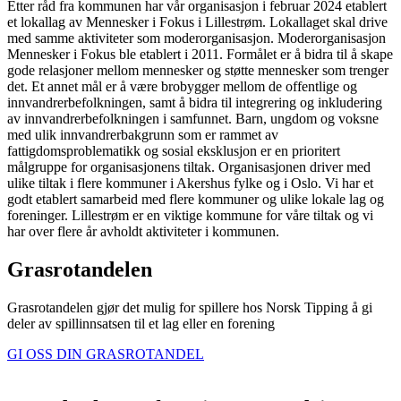
Etter råd fra kommunen har vår organisasjon i februar 2024 etablert
et lokallag av Mennesker i Fokus i Lillestrøm. Lokallaget skal drive
med samme aktiviteter som moderorganisasjon. Moderorganisasjon
Mennesker i Fokus ble etablert i 2011. Formålet er å bidra til å skape
gode relasjoner mellom mennesker og støtte mennesker som trenger
det. Et annet mål er å være brobygger mellom de offentlige og
innvandrerbefolkningen, samt å bidra til integrering og inkludering
av innvandrerbefolkningen i samfunnet. Barn, ungdom og voksne
med ulik innvandrerbakgrunn som er rammet av
fattigdomsproblematikk og sosial eksklusjon er en prioritert
målgruppe for organisasjonens tiltak. Organisasjonen driver med
ulike tiltak i flere kommuner i Akershus fylke og i Oslo. Vi har et
godt etablert samarbeid med flere kommuner og ulike lokale lag og
foreninger. Lillestrøm er en viktige kommune for våre tiltak og vi
har over flere år avholdt aktiviteter i kommunen.
Grasrotandelen
Grasrotandelen gjør det mulig for spillere hos Norsk Tipping å gi
deler av spillinnsatsen til et lag eller en forening
GI OSS DIN GRASROTANDEL