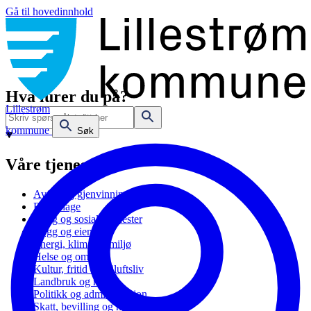
Gå til hovedinnhold
Hva lurer du på?
Lillestrøm
kommune
Søk
Våre tjenester
Avfall og gjenvinning
Barnehage
Bolig og sosiale tjenester
Bygg og eiendom
Energi, klima og miljø
Helse og omsorg
Kultur, fritid og friluftsliv
Landbruk og natur
Politikk og administrasjon
Skatt, bevilling og næring