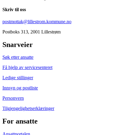
Skriv til oss
postmottak@lillestrom.kommune.no
Postboks 313, 2001 Lillestrøm
Snarveier
Søk etter ansatte
Få hjelp av servicesenteret
Ledige stillinger
Innsyn og postliste
Personvern
Tilgjengelighetserklæringer
For ansatte
Ansattportalen