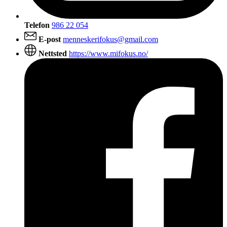
Telefon
986 22 054
E-post
menneskerifokus@gmail.com
Nettsted
https://www.mifokus.no/