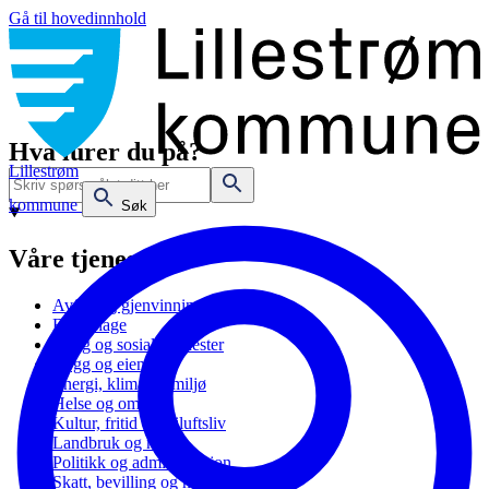
Gå til hovedinnhold
Hva lurer du på?
Lillestrøm
kommune
Søk
Våre tjenester
Avfall og gjenvinning
Barnehage
Bolig og sosiale tjenester
Bygg og eiendom
Energi, klima og miljø
Helse og omsorg
Kultur, fritid og friluftsliv
Landbruk og natur
Politikk og administrasjon
Skatt, bevilling og næring