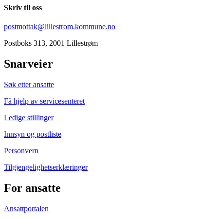
Skriv til oss
postmottak@lillestrom.kommune.no
Postboks 313, 2001 Lillestrøm
Snarveier
Søk etter ansatte
Få hjelp av servicesenteret
Ledige stillinger
Innsyn og postliste
Personvern
Tilgjengelighetserklæringer
For ansatte
Ansattportalen