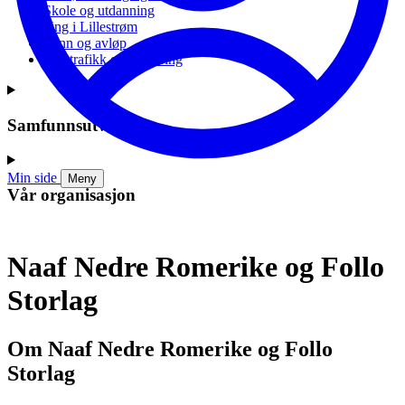
Skole og utdanning
Ung i Lillestrøm
Vann og avløp
Vei, trafikk og parkering
Samfunnsutvikling
Min side
Meny
Vår organisasjon
Naaf Nedre Romerike og Follo
Storlag
Om Naaf Nedre Romerike og Follo
Storlag