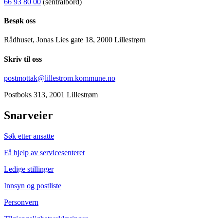
66 93 80 00
(sentralbord)
Besøk oss
Rådhuset, Jonas Lies gate 18, 2000 Lillestrøm
Skriv til oss
postmottak@lillestrom.kommune.no
Postboks 313, 2001 Lillestrøm
Snarveier
Søk etter ansatte
Få hjelp av servicesenteret
Ledige stillinger
Innsyn og postliste
Personvern