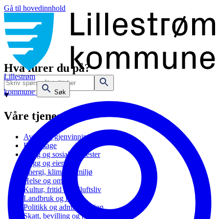
Gå til hovedinnhold
Hva lurer du på?
Lillestrøm
kommune
Søk
Våre tjenester
Avfall og gjenvinning
Barnehage
Bolig og sosiale tjenester
Bygg og eiendom
Energi, klima og miljø
Helse og omsorg
Kultur, fritid og friluftsliv
Landbruk og natur
Politikk og administrasjon
Skatt, bevilling og næring